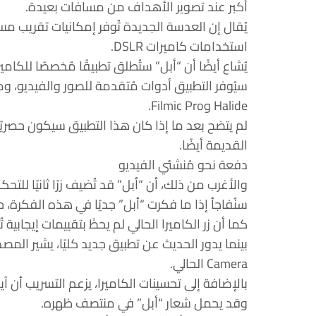
أكبر عند تصوير الأهداف من مسافات بعيدة.
يُقال إن العدسة الجديدة تُوفر إمكانيات تقريب مس
استخدامات كاميرات DSLR.
يُشاع أيضًا أن “أبل” ستُطلق تطبيقًا مُخصصًا للكاميرا
سيُوفر التطبيق أدوات مُتقدمة للصور والفيديو، وم
Halide وFilmic Pro.
القديمة أيضًا.
دفعة نحو مُنشئي الفيديو
والأغرب من ذلك، أن “أبل” قد تُضيف زرًا ثانيًا للتح
سنُفاجأ إذا ما فكرت “أبل” جديًا في هذه الفكرة، ح
كما أن زر الكاميرا الحالي لم يحظَ بتقييمات إيجابية تُ
Camera الحالي.
وقد يحمل شعار “أبل” في منتصف ظهره.