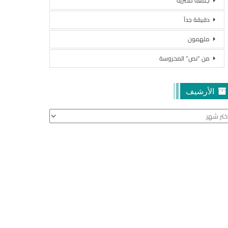
جمعة مصرية
دقيقة جداً
ملهمون
من “نص” المحروسة
الأرشيف
أرشيف