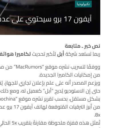
تكنولوجيا
آيفون 17 برو سيحتوي على عدسة مقربة وأزرار للتحكم بالكاميرا
نص خبر ـ متابعة
ربما تستعد شركة
أبل
لأكبر تحديث
لكاميرا هواتف
ووفقًا لتسر
من إمكانيات الكاميرا الجديدة.
ويزعم المصدر أنه على علم بإعلان تجاري للجهاز، يُقال إنه 
حتى إن الاستوديو يُدرج “أبل” كعميل له، ومع ذلك
بشكل مستقل، بحسب تقرير نشره موقع “gizmochina” واطلعت عليه “العربية Business”.
من أبرز الت
8x.