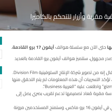
ها
حتى الآن مع سلسلة هواتف
آيفون 17 برو القادمة.
يب نشره موقع “MacRumors” من مصدر مجهول، ستتميز هواتف آيفون برو القادمة بالعديد
من تصوير شركة الإنتاج السلوفينية Division Film.
، تؤكد التسريبات أن هذه المعلومات لم يتم التحقق منها
رقيات المُتوقعة لهاتف آيفون 17 برو عدسة مقربة مُعاد تصميمها تدعم تقريب بصري يصل إلى
تُمثل هذه قفزة ملحوظة مقارنةً بتقريب 5x الحالي في آيفون 16 برو ماكس، وستمنح المستخدمين مرونة