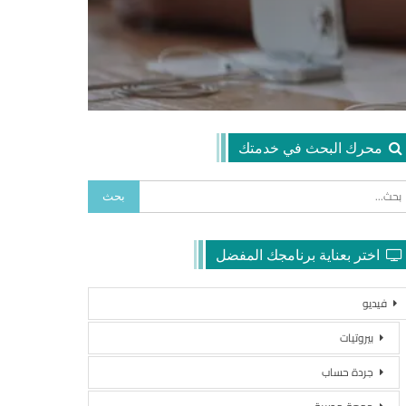
محرك البحث في خدمتك
اختر بعناية برنامجك المفضل
فيديو
بيروتيات
جردة حساب