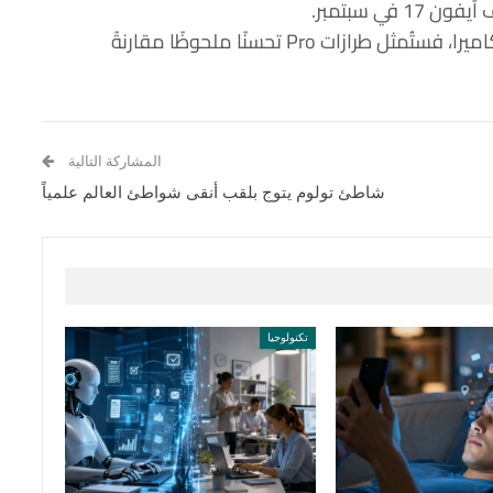
ي سبتمبر.
وإذا ثبتت صحة نصف هذه الشائعات المتعلقة بالكاميرا، فستُمثل طرازات Pro تحسنًا ملحوظًا مقارنةً
المشاركة التالية
شاطئ تولوم يتوج بلقب أنقى شواطئ العالم علمياً
تكنولوجيا