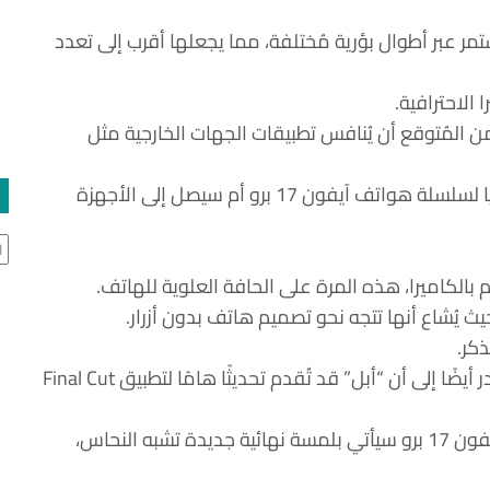
تمر عبر أطوال بؤرية مُختلفة، مما يجعلها أقرب إلى تعدد
 الاحترافية.
ن المُتوقع أن يُنافس تطبيقات الجهات الخارجية مثل
لم يتضح بعد ما إذا كان هذا التطبيق سيكون حصريًا لسلسلة هواتف آيفون 17 برو أم سيصل إلى الأجهزة
ال
كم بالكاميرا، هذه المرة على الحافة العلوية للهاتف.
يث يُشاع أنها تتجه نحو تصميم هاتف بدون أزرار.
ذكر.
بينما يدور الحديث عن تطبيق جديد كليًا، يشير المصدر أيضًا إلى أن “أبل” قد تُقدم تحديثًا هامًا لتطبيق Final Cut
بالإضافة إلى تحسينات الكاميرا، يزعم التسريب أن آيفون 17 برو سيأتي بلمسة نهائية جديدة تشبه النحاس،