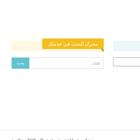
محرك البحث في خدمتك
منصة "نص خبر" احدى مجموعة شركات TGW سنغافورة