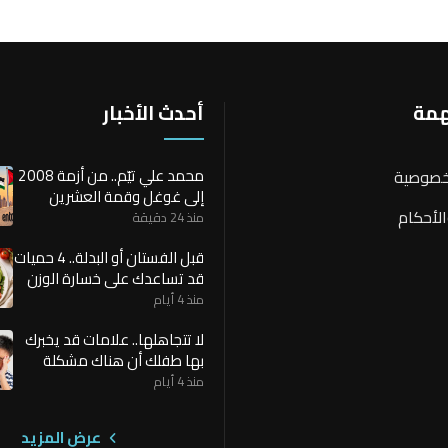
همة
أحدث الأخبار
محمد علي تيّم.. من أزمة 2008
خصوصية
إلى غوغل وقمة العشرين
لأحكام
منذ 24 دقيقة
قبل الفستان أو البدلة.. 4 حميات
قد تساعدك على خسارة الوزن
بسرعة
منذ 4 أيام
لا تتجاهلها.. علامات قد يخبرك
بها طفلك أن هناك مشكلة
صحية
منذ 4 أيام
عرض المزيد