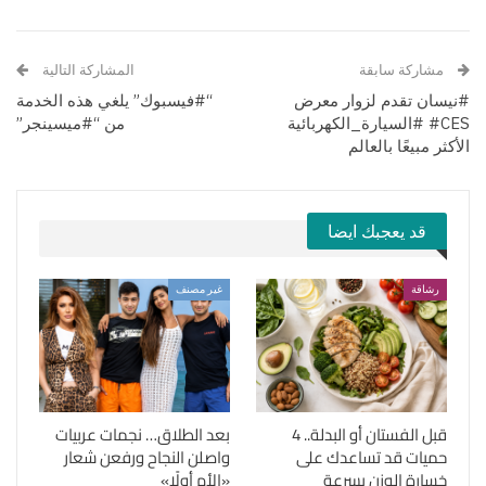
مشاركة سابقة
المشاركة التالية
#نيسان تقدم لزوار معرض
“#فيسبوك” يلغي هذه الخدمة
CES# #السيارة_الكهربائية
من “#ميسينجر”
الأكثر مبيعًا بالعالم
قد يعجبك ايضا
رشاقة
غير مصنف
قبل الفستان أو البدلة.. 4
بعد الطلاق… نجمات عربيات
حميات قد تساعدك على
واصلن النجاح ورفعن شعار
خسارة الوزن بسرعة
«الأم أولًا»