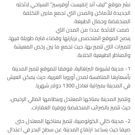
نشر موقع “ليف آند إنفيست أوفرسيز” السياحي لائحته
الجديدة للأماكن والمدن التي تجمع مابين التكلفة
المنخفضة وجمال الطبيعة.
ضمت اللائحة عددا من المدن التي
ينصح الموقع المتخصص بزيارتها وقضاء فترة طويلة فيها،
للميزات التي تتميز بها، حيث تجمع ما بين رخص المعيشة
والمناظر الطبيعية الخلابة.
1- مدينة لشبونة البرتغالية، فوفقا للموقع تتميز المدينة
بأسعارها المنافسة لمدن أوروبا الغربية، حيث يمكن العيش
في المدينة بميزانية تعادل 1300 دولار شهريا.
وتتميز المدينة بمناخها المعتدل وبنظامها المالي الرخيص،
حيث تتميز بالضرائب المنخفضة ووفرة العقارات.
2- مدينة كالي الكولومبية، تتميز بمناخها المعتدل حتى
صيفا حيث يساعد ارتفاع المدينة عن سطح البحر في اعتدال