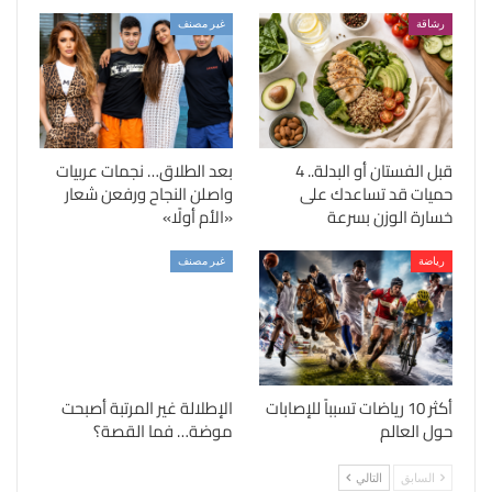
رشاقة
غير مصنف
قبل الفستان أو البدلة.. 4
بعد الطلاق… نجمات عربيات
حميات قد تساعدك على
واصلن النجاح ورفعن شعار
خسارة الوزن بسرعة
«الأم أولًا»
رياضة
غير مصنف
أكثر 10 رياضات تسبباً للإصابات
الإطلالة غير المرتبة أصبحت
حول العالم
موضة… فما القصة؟
السابق
التالي