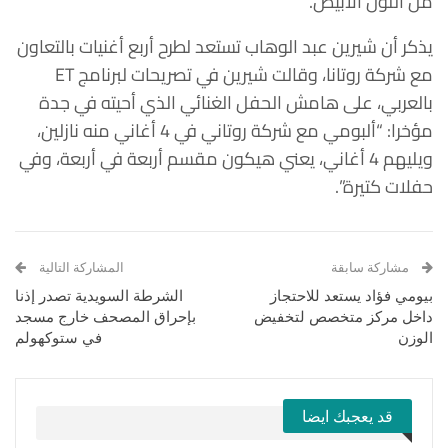
من اللون الأبيض.
يذكر أن شيرين عبد الوهاب تستعد لطرح أربع أغنيات بالتعاون
مع شركة روتانا، وقالت شيرين في تصريحات لبرنامج ET
بالعربي، على هامش الحفل الغنائي الذي أحيته في جدة
مؤخرا: “ألبومي مع شركة روتاني في 4 أغاني منه نازلين،
ويليهم 4 أغاني، يعني هيكون مقسم أربعة في أربعة، وفي
حفلات كتيرة”.
مشاركة سابقة
المشاركة التالية
بيومي فؤاد يستعد للاحتجاز
الشرطة السويدية تصدر إذنا
داخل مركز متخصص لتخفيض
بإحراق المصحف خارج مسجد
الوزن
في ستوكهولم
قد يعجبك ايضا