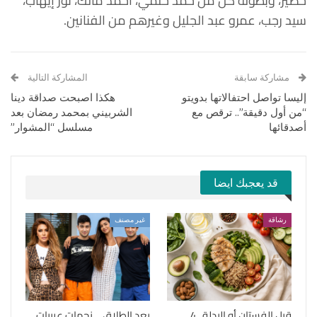
خضير، وبطولة كل من حمد حلمي، أحمد مالك، نور إيهاب،
سيد رجب، عمرو عبد الجليل وغيرهم من الفنانين.
مشاركة سابقة
المشاركة التالية
إليسا تواصل احتفالاتها بدويتو
هكذا اصبحت صداقة دينا
“من أول دقيقة”.. ترقص مع
الشربيني بمحمد رمضان بعد
أصدقائها
مسلسل “المشوار”
قد يعجبك ايضا
رشاقة
غير مصنف
قبل الفستان أو البدلة.. 4
بعد الطلاق… نجمات عربيات