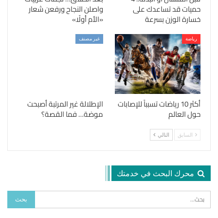
حميات قد تساعدك على
واصلن النجاح ورفعن شعار
خسارة الوزن بسرعة
«الأم أولًا»
رياضة
غير مصنف
أكثر 10 رياضات تسبباً للإصابات
الإطلالة غير المرتبة أصبحت
حول العالم
موضة… فما القصة؟
السابق
التالي
محرك البحث في خدمتك