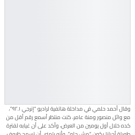
وقال أحمد حلمي في مداخلة هاتفية لراديو “إنرجي ٩٢.١”،
مع وائل منصور ومنة عامر، كنت منتظر أسمع رقم أقل من
كده خلال أول يومين من العرض، وأكد على أن غيابه لفترة
طويلة أحيانا يكون “مش حلو”، وأنه يتمنى أن تسمح ظروف