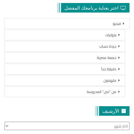
اختر بعناية برنامجك المفضل
فيديو
بيروتيات
جردة حساب
جمعة مصرية
دقيقة جداً
ملهمون
من “نص” المحروسة
الأرشيف
الأرشيف