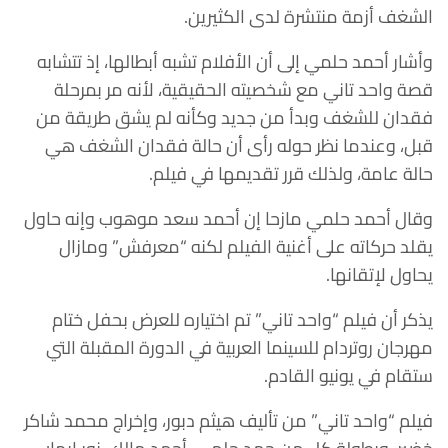
الشغف أزمة منتشرة لدى الكثيرين.
وأشار أحمد حلمي إلى أن الأفلام تشبه أبطالها، إذ تتشابه
قصة واحد تاني مع شخصيته الحقيقية، لأنه مر بمرحلة
فقدان للشغف وبدأ من جديد وكأنه لم يشق طريقة من
قبل، وعندما نظر حوله رأى أن حالة فقدان الشغف هي
حالة عامة، ولذلك قرر تقديمها في فيلم.
وقال أحمد حلمي مازحا إن أحمد سعد موهوب وإنه حاول
يقلد حركاته على أغنية الفيلم لكنه “معرفش” ومازال
يحاول لإتقانها.
يذكر أن فيلم “واحد تاني” تم اختياره للعرض بحفل ختام
مهرجان روتردام للسينما العربية في الدورة المقبلة التي
ستقام في يونيو القادم.
فيلم “واحد تاني” من تأليف هيثم دبور، وإخراج محمد شاكر