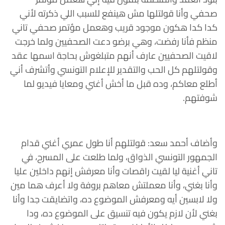
صحفي وأنا قولتلها مش هينفع للسبب اللي ذكرته لأني
كدا كدا هكون موجود قريب وهعمل مؤتمر صحفي تاني
منظم فأنا رفضت، وهي برضو دعت الصحفيين ولما خرجت
لاقيت الصحفيين عارف أنهم متبلغوش بحاجة اسمها عقد
وقولتلهم كل الحب والتقدير للإعلام التونسي وأتشرف أني
أطلع معاكم، وده قبل ما أخش أغني ومعايا فيديو لما
شوفتهم.
وأضاف أحمد سعد: قولتلهم أنا طول عمري أغني قدام
الجمهور التونسي الذواق، ولما طلعت على المسرح، في
تاني أغنية ليا لقيت راقصات وأنا معرفش إنهم داخلين عليا
وأنا بغني، وأنا معملتش معاهم بروفة ولا أعرف هما مين
ولا لابسين أيه ومعرفش الموضوع ده، واتضايقت جدا وأنا
بغني لأن لازم يكون فيه تنسيق على الموضوع ده، ودا