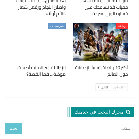
قبل الفستان أو البدلة.. 4
بعد الطلاق… نجمات عربيات
حميات قد تساعدك على
واصلن النجاح ورفعن شعار
خسارة الوزن بسرعة
«الأم أولًا»
رياضة
غير مصنف
أكثر 10 رياضات تسبباً للإصابات
الإطلالة غير المرتبة أصبحت
حول العالم
موضة… فما القصة؟
السابق
التالي
محرك البحث في خدمتك