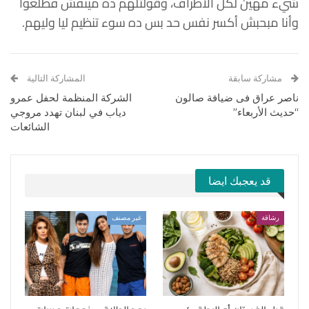
شيء مهين لكل الأطراف، وقولتلهم ده مينفش فطلعوا
وأنا مبحبش أكسر نفس حد بس ده سوء تنظيم ليا وليهم.
مشاركة سابقة
المشاركة التالية
ناصر عراق فى ضيافة صالون
الشركة المنظمة لحفل عمرو
“حديث الأربعاء”
دياب في لبنان تهدد مروجي
الشائعات
قد يعجبك ايضا
رشاقة
غير مصنف