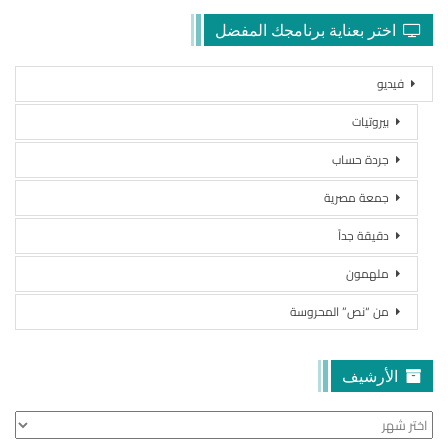
اختر بعناية برنامجك المفضل
فيديو
بيروتيات
جردة حساب
جمعة مصرية
دقيقة جداً
ملهمون
من “نص” المحروسة
الأرشيف
الأرشيف