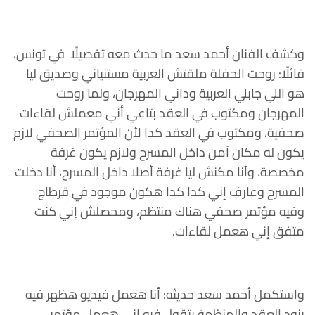
وكشف الفنان أحمد سعد ما حدث معه تفصيلًا في تونس،
قائلًا: روحت الحفلة ملقتش العربية مستنياني وصديق ليا
هو اللي جابلي العربية وداني المهرجان، ولما روحت
المهرجان ومكتوب في العقد بتاعي أني معملش لقاءات
صحفية، ومكتوب في العقد كدا لأن المؤتمر الصحفي لازم
يكون له مكان آمن داخل المسرح ولازم يكون غرفة
مخصصة، وأنا مكنش ليا غرفة أصلا داخل المسرح، أنا دخلت
المسرح وعارف إني كدا كدا هكون موجود في قرطاج
وفيه مؤتمر صحفي هناك منتظم، ومحصلش إني كنت
متفق إني هعمل لقاءات.
واستكمل أحمد سعد حديثه: أنا هعمل فيديو هظهر فيه
بنود العقد والمنظمة بتقول فيه إني هعمل مؤتمر