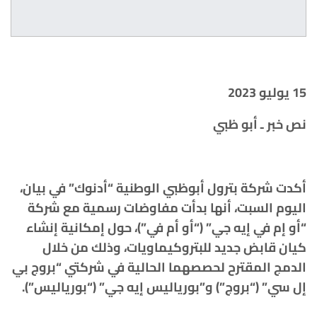
15 يوليو 2023
نص خبر ـ أبو ظبي
أكدت شركة بترول أبوظبي الوطنية “أدنوك” في بيان،
اليوم السبت، أنها بدأت مفاوضات رسمية مع شركة
“أو إم في إيه جي” (“أو أم في”)، حول إمكانية إنشاء
كيان قابض جديد للبتروكيماويات، وذلك من خلال
الدمج المقترح لحصصهما الحالية في شركتي “بروج بي
إل سي” (“بروج”) و”بورياليس إيه جي” (“بورياليس”).