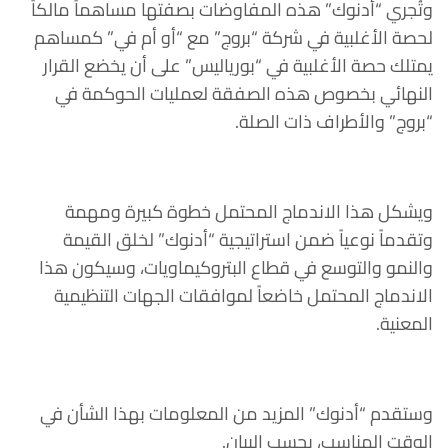
وتُجري “أدنوك” هذه المفاوضات بصفتها مساهماً مالكاً
لحصة الأغلبية في شركة “بروج” مع “أو أم في” كمساهم
يمتلك حصة الأغلبية في “بورياليس” على أن يخضع القرار
النهائي بخصوص هذه الصفقة لعمليات الحوكمة في
“بروج” والأطراف ذات الصلة.
ويشكل هذا الاندماج المحتمل خطوة كبيرة ومهمة
وتقدماً نوعياً ضمن استراتيجية “أدنوك” لخلق القيمة
والنمو والتوسع في قطاع البتروكيماويات، وسيكون هذا
الاندماج المحتمل خاضعاً لموافقات الجهات التنظيمية
المعنية.
وستقدم “أدنوك” المزيد من المعلومات بهذا الشأن في
الوقت المناسب، بحسب البيان.