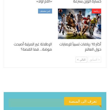
خسارة الوزن بسرعة
«الأم أولًا»
رياضة
غير مصنف
أكثر 10 رياضات تسبباً للإصابات
الإطلالة غير المرتبة أصبحت
حول العالم
موضة… فما القصة؟
السابق
التالي
تعرف الى المنصة