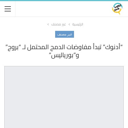
الرئيسية
غير مصنف
غير مصنف
“أدنوك” تبدأ مفاوضات الدمج المحتمل لـ “بروج”
و”بورياليس”