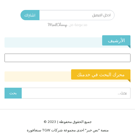
الاشتراك في النشرة الإخبارية ليصلك كل جديد.
اشتراك
مدعومة من
الأرشيف
الأرشيف
محرك البحث في خدمتك
جميع الحقوق محفوظة | 2023 ©
منصة "نص خبر" احدى مجموعة شركات TGW سنغافورة