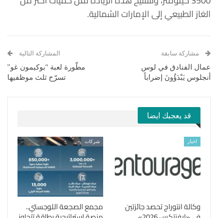
3500 كيلومتر، وستتيح هذه الزيادة نقل كميات أكثر من
الغاز الطبيعي إلى الإمارات الشمالية.
مشاركة سابقة
المشاركة التالية
عمال الفنادق في لوس
مطّورة لعبة “بوكيمون غو”
أنجلوس يَبْدَؤُونَ إضراباً
تسرّح ثلث موظفيها
قد يعجبك ايضا
اخبار
شركات
وكالة انتوراج تحصد جائزتين
مجمع الصجعة اللوجستي..
في «إيفنتكس 2026»
منصة استراتيجية بطاقة تتجاوز