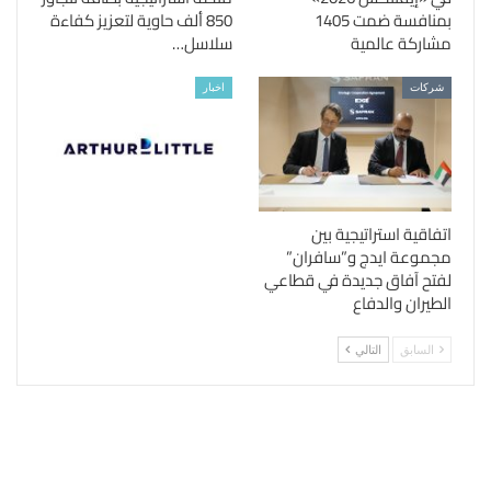
بمنافسة ضمت 1405
850 ألف حاوية لتعزيز كفاءة
مشاركة عالمية
سلاسل…
شركات
اخبار
اتفاقية استراتيجية بين
مجموعة ايدج و”سافران”
لفتح آفاق جديدة في قطاعي
الطيران والدفاع
السابق
التالي