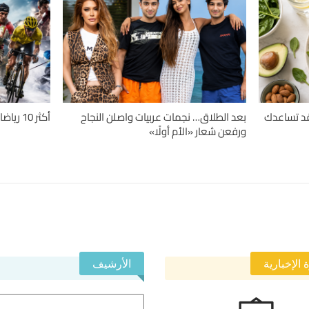
دلة.. 4 حميات قد تساعدك
بعد الطلاق… نجمات عربيات واصلن النجاح
أكثر 10 رياضات تسبباً للإصابات حول العالم
ورفعن شعار «الأم أولًا»
 الإخبارية
الأرشيف
الأرشيف