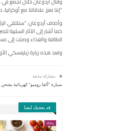
وقال أردوغان خلال تجمع في مق
“إننا نعزز علاقاتنا مع أوكرانيا
وأضاف أردوغان: “سنلتقي الرئ
كما أشار إلى الآثار السلبية لل
الطاقة والغذاء وصلت إلى مست
وتعد هذه زيارة زيلينسكي الأولى 
مشاركة سابقة
سيارة “ألفا روميو” كهربائية بشحن
قد يعجبك ايضا
رشاقة