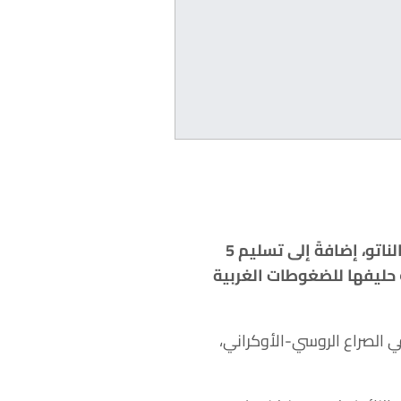
أثار تصريح أردوغان غضب موسكو حينما قال إنه حان الوقت لانضمام أوكرانيا إلى حلف الناتو، إضافةً إلى تسليم 5
حليفها للضغوطات الغربية
ي الصراع الروسي-الأوكراني،