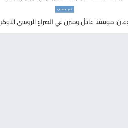
غير مصنف
غان: موقفنا عادلٌ ومتزن في الصراع الروسي الأوكر