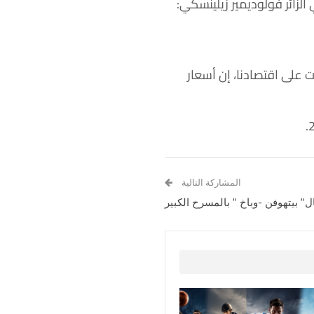
لزائر فولوديمير زيلينسكي:
ت على اقتصادنا، إن أسعار
المشاركة التالية
” بيتهوفن -وباخ ” بالمسرح الكبير