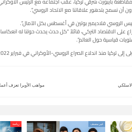
اطعة بايبورت شرقي تركيا، عقب اجتماعه مع الرئيس الأوكراني ا
، دون أن نسمح بتدهور علاقاتنا مع الاتحاد الروسي”.
يس الروسي فلاديمير بوتين في أغسطس بكل الآمال”.
صراع على الاقتصاد التركي، قائلاً “كل حدث يحدث حولنا له انعكاسا
ويات قياسية حول العالم”.
إلى تركيا منذ اندلاع الصراع الروسي-الأوكراني في فبراير 2022.
 لاسلكي
مواهب الأوبرا تعزف أعمال
غير مصنف
رياضة