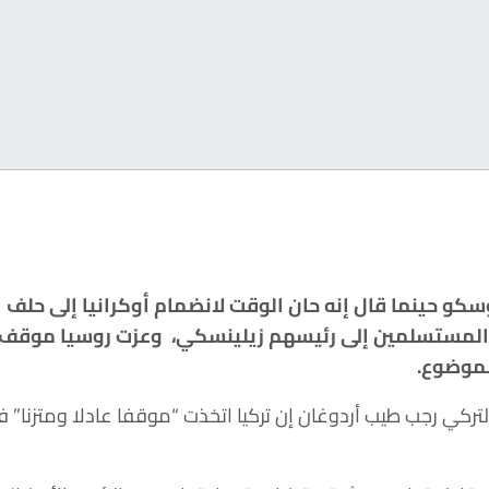
ة المستسلمين إلى رئيسهم زيلينسكي، وعزت روسيا موقف 
لموضوع.
تركي رجب طيب أردوغان إن تركيا اتخذت “موقفا عادلا ومتزنا” ف