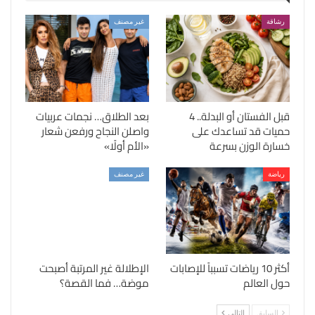
رشاقة
غير مصنف
قبل الفستان أو البدلة.. 4
بعد الطلاق… نجمات عربيات
حميات قد تساعدك على
واصلن النجاح ورفعن شعار
خسارة الوزن بسرعة
«الأم أولًا»
رياضة
غير مصنف
أكثر 10 رياضات تسبباً للإصابات
الإطلالة غير المرتبة أصبحت
حول العالم
موضة… فما القصة؟
السابق
التالي