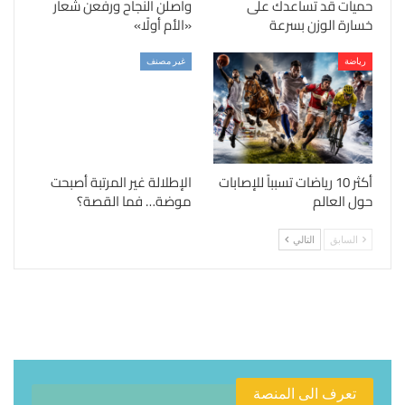
حميات قد تساعدك على
واصلن النجاح ورفعن شعار
خسارة الوزن بسرعة
«الأم أولًا»
رياضة
غير مصنف
أكثر 10 رياضات تسبباً للإصابات
الإطلالة غير المرتبة أصبحت
حول العالم
موضة… فما القصة؟
السابق
التالي
تعرف الى المنصة