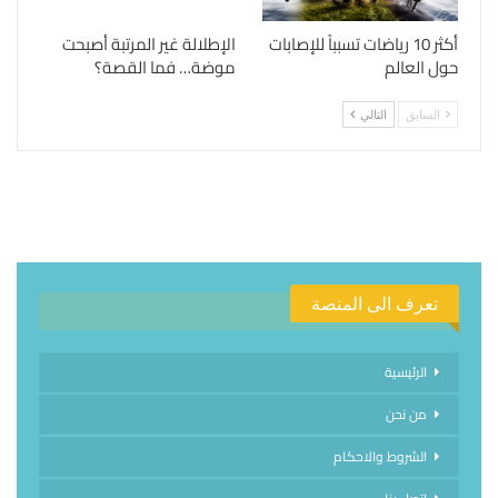
أكثر 10 رياضات تسبباً للإصابات
الإطلالة غير المرتبة أصبحت
حول العالم
موضة… فما القصة؟
السابق
التالي
تعرف الى المنصة
الرئيسية
من نحن
الشروط والاحكام