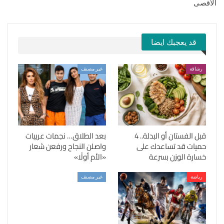
الأقصى
قد يعجبك ايضا
رشاقة
غير مصنف
قبل الفستان أو البدلة.. 4
بعد الطلاق… نجمات عربيات
حميات قد تساعدك على
واصلن النجاح ورفعن شعار
خسارة الوزن بسرعة
«الأم أولًا»
رياضة
غير مصنف