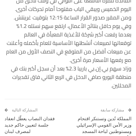
الفائدة للمرة التاسعة على التوالي في وقت لاحق من
اليوم الخميس ويبقي الباب مفتوحا أمام تحركات أخرى.
ومن المقرر صدور القرار الساعة 12:15 بتوقيت غرينتش.
وفي يوم حافل بنتائج الأعمال، ارتفع سهم نستله 1.2%
بعدما رفعت أكبر شركة للأغذية المعبأة في العالم
توقعاتها لمبيعات أنشطتها الأساسية للعام بأكمله وأعلنت
عن مبيعات أفضل من المتوقع في النصف الأول من العام
مع رفعها الأسعار مرة أخرى.
وزاد سهم بي.إن.بي باريبا 2.3% بعد أن سجل أكبر بنك في
منطقة اليورو صافي الدخل في الربع الثاني فاق تقديرات
المحللين.
مشاركة سابقة
المشاركة التالية
المملكة تُدين وتستنكر اقتحام
فقدان النصاب يعطّل انعقاد
وزير الأمن القومي الإسرائيلي
جلسة لتعيين حاكم جديد
ومستوطنين لباحة المسجد
لمصرف لبنان