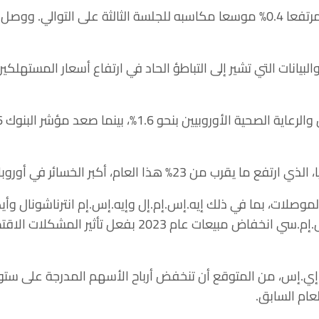
وأغلق المؤشر ستوكس 600 مرتفعا 0.4% موسعا مكاسبه للجلسة الثالثة على ‏ا
لبيانات التي تشير إلى التباطؤ الحاد في ارتفاع ‏أسعار المستهلكي
العام، أكبر ‏الخسائر في أوروبا ليغلق منخفضا 2.5%.‏
إلى 5.6% بعدما توقعت ‏تي.إس.إم.سي انخفاض مبيعات عام 023