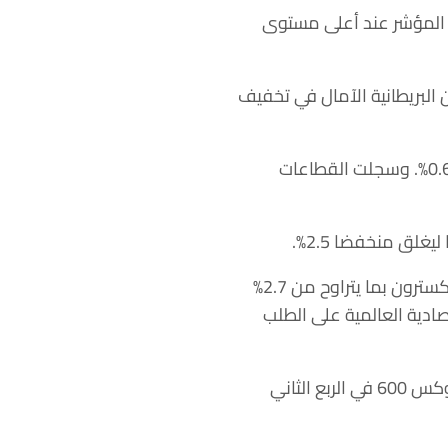
لتوالي. ووصل المؤشر عند أعلى مستوى
ن البريطانية الآمال في تخفيف
وارتفع مؤشرا قطاعي التعدين والرعاية الصحية الأوروبيين بنحو 1.6%، بينما ‏صعد مؤشر البنوك 0.6%. وسجلت القطاعات
وهبطت أسهم شركات أشباه الموصلات، بما في ذلك إيه.إس.إم.إل وإيه.إس.إم ‏انترناشونال وأيكسترون بما يتراوح من 2.7%
2 بفعل تأثير المشكلات الاقتصادية ‏العالمية على الطلب
ووفقا لبيانات رفينيتيف آي.بي.إي.إس، من المتوقع أن تنخفض أرباح الأسهم ‏المدرجة على ستوكس 600 في الربع الثاني