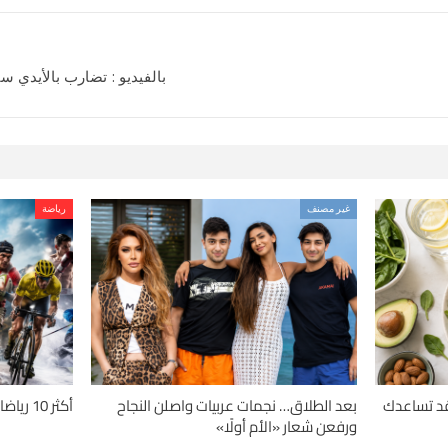
بالفيديو : تضارب بالأيدي سي
غير مصنف
رياضة
دلة.. 4 حميات قد تساعدك
بعد الطلاق… نجمات عربيات واصلن النجاح
أكثر 10 رياضات تسبباً للإصابات حول العالم
ورفعن شعار «الأم أولًا»