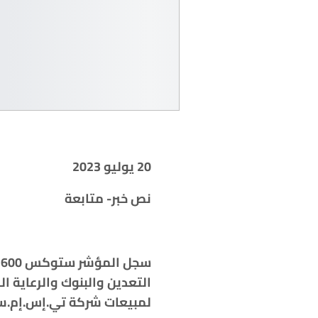
20 يوليو 2023
نص خبر- متابعة
س
التعدين والبنوك والرعاية ا
لمبيعات شركة تي.إس.إم.سي ‏