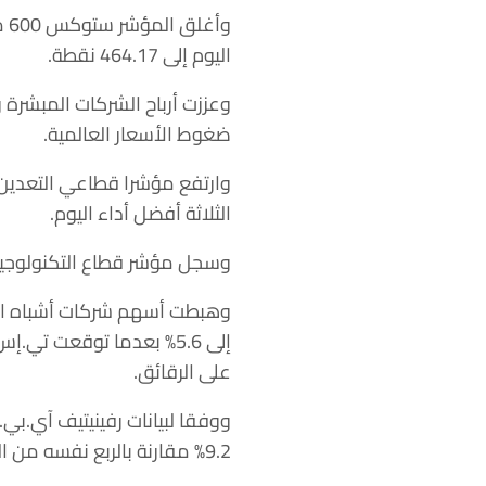
اليوم إلى 464.17 نقطة.‏
وعززت أرباح الشركات المبشرة وا
ضغوط الأسعار العالمية.‏
الثلاثة أفضل أداء اليوم.‏
وسجل مؤشر قطاع التكنولوجيا، الذي ارتفع ما يقرب من 23% هذا 
على الرقائق.‏
9.2% مقارنة بالربع نفسه من العام ‏السابق.‏