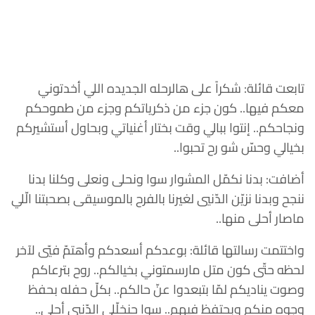
تابعت قائلة: شكراً على هالرحله الجديده اللي أخدتوني
معكم فيها.. كون جزء من ذكرياتكم وجزء من طموحكم
ونجاحكم.. إنتوا ببالي وقت بختار أغنياتي وبحاول أستشيركم
بخيالي وحسّ شو رح تحبوا..
أضافت: بدنا نكمّل المشوار سوا ونحلى ونعلى وكلنا بدنا
ننجح وبدنا نزيّن الدّنيي لغيرنا بالفرح بالموسيقى بصحبتنا الّلي
ماصار أحلى منها..
واختتمت رسالتها قائلة: بوعدكم أسعدكم وأهتمّ فيّي لآخر
لحظه حتّى كون متل مارسمتوني بخيالكم.. روح بترعاكم
وصوت يناديكم لمّا بتبعدوا عنّ حالكم.. بكلّ حفله بحفظ
وجوه منكم وبحتفظ فيهم.. سوا حنخلّلي الدّنيي أحلى..