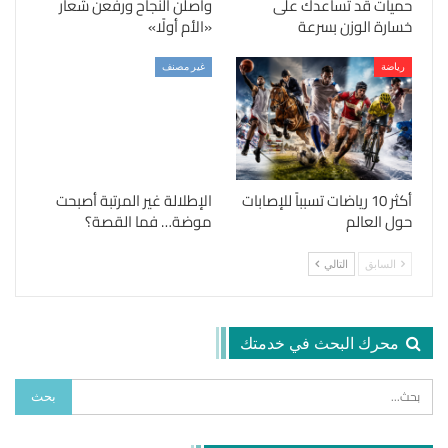
حميات قد تساعدك على
واصلن النجاح ورفعن شعار
خسارة الوزن بسرعة
«الأم أولًا»
رياضة
غير مصنف
أكثر 10 رياضات تسبباً للإصابات
الإطلالة غير المرتبة أصبحت
حول العالم
موضة… فما القصة؟
السابق
التالي
محرك البحث في خدمتك