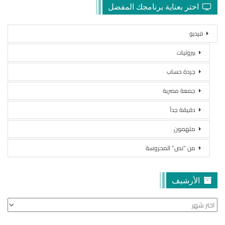
اختر بعناية برنامجك المفضل
فيديو
بيروتيات
جردة حساب
جمعة مصرية
دقيقة جداً
ملهمون
من “نص” المحروسة
الأرشيف
الأرشيف