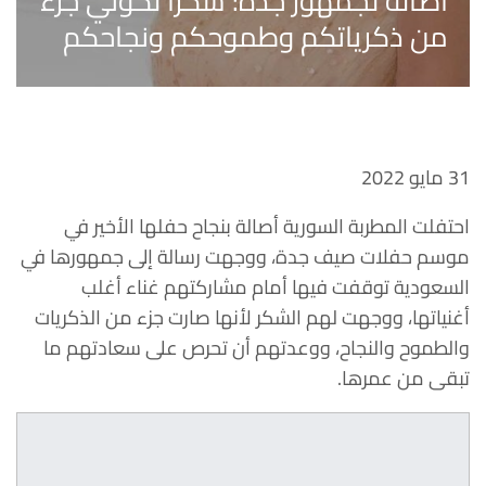
أصالة لجمهور جدة: شكرا لكوني جزء
من ذكرياتكم وطموحكم ونجاحكم
31 مايو 2022
احتفلت المطربة السورية أصالة بنجاح حفلها الأخير في
موسم حفلات صيف جدة، ووجهت رسالة إلى جمهورها في
السعودية توقفت فيها أمام مشاركتهم غناء أغلب
أغنياتها، ووجهت لهم الشكر لأنها صارت جزء من الذكريات
والطموح والنجاح، ووعدتهم أن تحرص على سعادتهم ما
تبقى من عمرها.