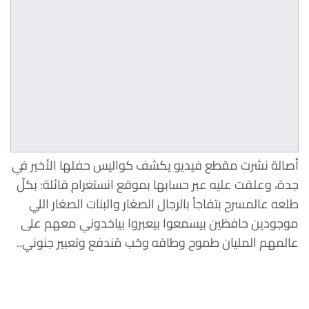
أصالة نشرت مقطع فيديو يكشف كواليس حفلها الأخير في
جدة، وعلقت عليه عبر حسابها بموقع انستغرام قائلة: بكلّ
طلعه عالمسرح بتفاجأ بالرجال الصغار والبنات الصغار اللي
موجودين حافظين بيسمعوا بيعبروا بياخدوني معهم على
عالمهم المليان طموح وطاقه وحُب مُندفع وتعبير جنوني..