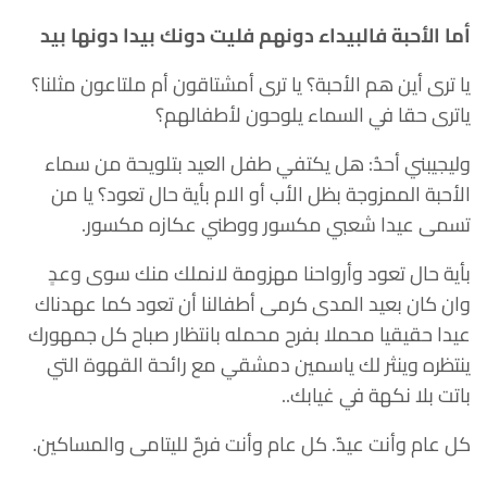
أما الأحبة فالبيداء دونهم فليت دونك بيدا دونها بيد
يا ترى أين هم الأحبة؟ يا ترى أمشتاقون أم ملتاعون مثلنا؟
ياترى حقا في السماء يلوحون لأطفالهم؟
وليجيبني أحدُ: هل يكتفي طفل العيد بتلويحة من سماء
الأحبة الممزوجة بظل الأب أو الام بأية حال تعود؟ يا من
تسمى عيدا شعبي مكسور ووطني عكازه مكسور.
بأية حال تعود وأرواحنا مهزومة لانملك منك سوى وعدٍ
وان كان بعيد المدى كرمى أطفالنا أن تعود كما عهدناك
عيدا حقيقيا محملا بفرح محمله بانتظار صباح كل جمهورك
ينتظره وينثر لك ياسمين دمشقي مع رائحة القهوة التي
باتت بلا نكهة في غيابك..
كل عام وأنت عيدٌ. كل عام وأنت فرحٌ لليتامى والمساكين.