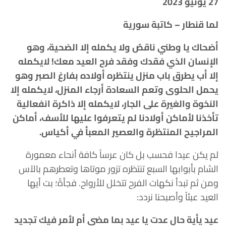
27 يونيو 2023
لما قنطار – كاتبة سورية
أضحاك يا وطني ناقصٌ ولا يكمله إلا الضحية، وهو
الإنسان الذي فقدك وفقد فرح العيد معك! لايكمله
إلا أب يطرق باب منزل ينتظره أولاده بفارغ الصبر وهو
يحمل الحلوى وتعم السعادة أرجاء المنزل، لايكمله إلا
النخوة والغيرة على الجار، لايكمله إلا ذاكرة انفعالية
تأخذنا لأماكن أولادنا لم يتعرفوا عليها للأسف، أماكن
المراجيح المنتظرة والعصير المعبأ في أكياس.
لم يكن عيدا فحسب بل كان عرساً كافة أنحاء معمورة
الشام بأبوابها السبع تنتظره تزور موتاها وتعطرهم بالآس
ومن ثم تبدأ نكهات الفرح تتخلل للأرواح. فجأةً؛ بت أيها
العيد عبئاً وأصبحنا نردد:
عيد يأية حال عدت يا عيد بما مضى أم لأمر فيك تجديد