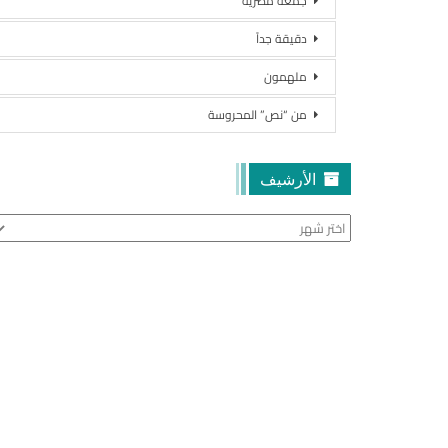
جمعة مصرية
دقيقة جداً
ملهمون
من “نص” المحروسة
الأرشيف
الأرشيف