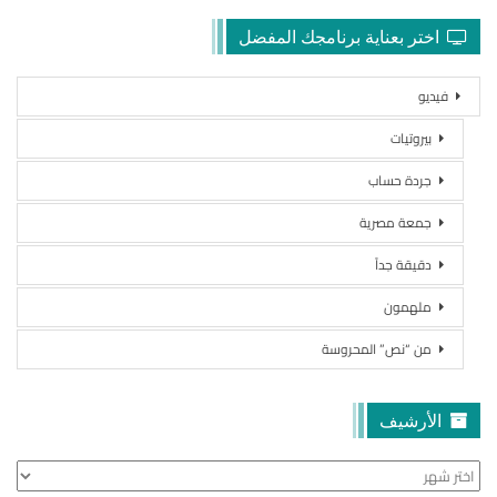
اختر بعناية برنامجك المفضل
فيديو
بيروتيات
جردة حساب
جمعة مصرية
دقيقة جداً
ملهمون
من “نص” المحروسة
الأرشيف
الأرشيف