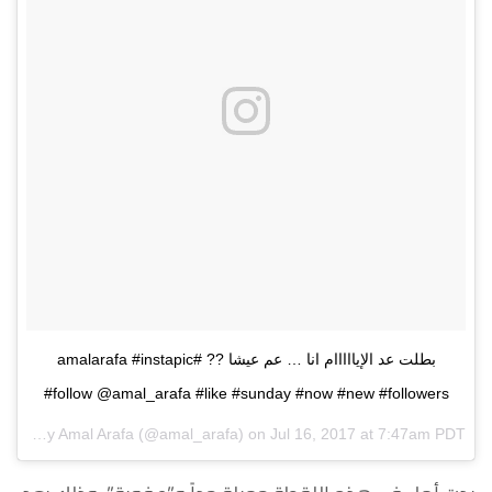
بطلت عد الإيااااام انا … عم عيشا ?? #amalarafa #instapic
#follow @amal_arafa #like #sunday #now #new #followers
A post shared by Amal Arafa (@amal_arafa) on
Jul 16, 2017 at 7:47am PDT