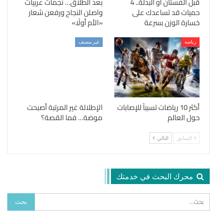
قبل الفستان أو البدلة.. 4
بعد الطلاق… نجمات عربيات
حميات قد تساعدك على
واصلن النجاح ورفعن شعار
خسارة الوزن بسرعة
«الأم أولًا»
رياضة
غير مصنف
أكثر 10 رياضات تسبباً للإصابات
الإطلالة غير المرتبة أصبحت
حول العالم
موضة… فما القصة؟
السابق
التالي
محرك البحث في خدمتك