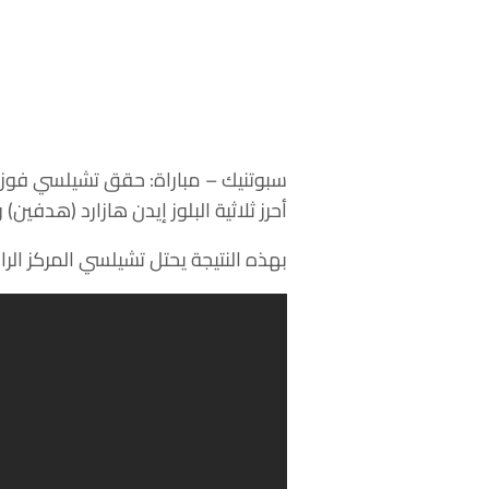
سبوتنيك – مباراة: حقق تشيلسي فوزا 
أحرز ثلاثية البلوز إيدن هازارد (هدفين) وفي
بهذه النتيجة يحتل تشيلسي المركز الرابع برصيد 53 نقطة، بينما يقبع ويست بروميتش في المركز 