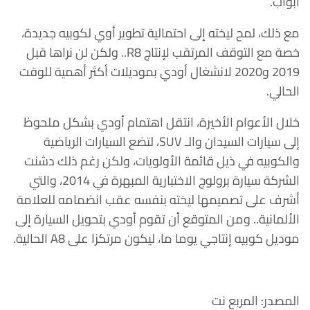
أبواب.
مع ذلك، لمح ليخته إلى احتمالية تطوير أوي لكوبيه جديدة،
خصة مع التوقف المرتقب لإنتاج R8.. ولكن لن نراها قبل
2019 و2020 لانشغال أودي بموديلات أكثر أهمية للوقت
الحالي.
خلال الأعوام الأخيرة، انتقل اهتمام أودي بشكل ملحوظ
إلى سيارات السيدان والـ SUV، لتضع السيارات الرياضية
والكوبيه في ذيل قائمة الأولويات، ولكن رغم ذلك دشنت
الشركة سيارة برولوج الاختبارية المبهرة في 2014، والتي
أشرف على تصميمها ليخته بنفسه عقب انضمامه للعلامة
الألمانية.. ومن المتوقع أن تقوم أودي بتحويل السيارة إلى
موديل كوبيه إنتاجي يوما ما، ليكون مرتكزا على A8 الحالية.
المصدر: المربع نت