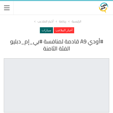
الرئيسية
رياضة
أخبار الملاعب
أخبار الملاعب
سيارات
#أودي A9 قادمة لمنافسة #بي_إم_دبليو
الفئة الثامنة