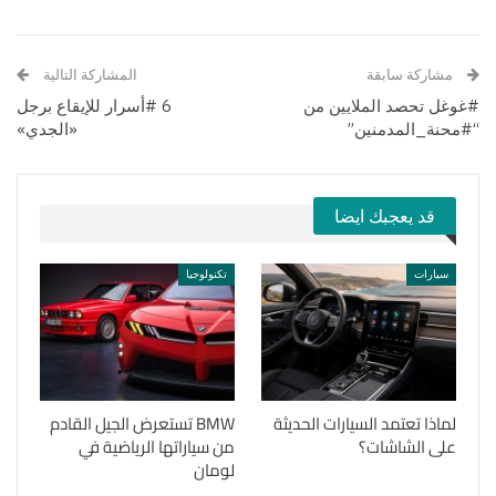
مشاركة سابقة
المشاركة التالية
#غوغل تحصد الملايين من
6 #أسرار للإيقاع برجل
“#محنة_المدمنين”
«الجدي»
قد يعجبك ايضا
سيارات
تكنولوجيا
لماذا تعتمد السيارات الحديثة
BMW تستعرض الجيل القادم
على الشاشات؟
من سياراتها الرياضية في
لومان