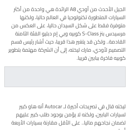
الجيل الأحدث من أودي A8 الرائدة هي واحدة من أكثر
السيارات المتطورة تكنولوجيا في العالم حاليا، ولكنها
متوفرة فقط على شكل السيدان حاليا، على العكس من
مرسيدس بنز S-Class كوبيه وبي إم دبليو الفئة الثامنة
القادمة.. ولكن قد يتغير هذا قريبا، حيث أشار رئيس قسم
التصميم لأودي، مارك ليخته، إلى أن الشركة مهتمة بتطوير
كوبيه فاخرة ببابين قريبا.
ليخته قال في تصريحات أخيرة لـ Autocar أنه هاو كبير
لسيارات البابين، ولكنه لا يؤمن بوجود طلب كبير عليهم
لضمان نجاحهم ماليا.. على الأقل مقارنة بسيارات الأربعة