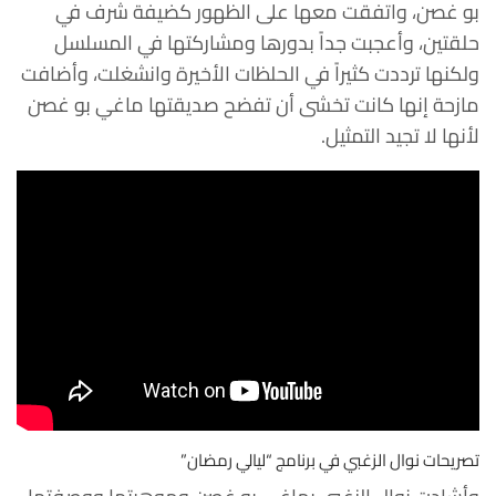
بو غصن، واتفقت معها على الظهور كضيفة شرف في
حلقتين، وأعجبت جداً بدورها ومشاركتها في المسلسل
ولكنها ترددت كثيراً في الحلظات الأخيرة وانشغلت، وأضافت
مازحة إنها كانت تخشى أن تفضح صديقتها ماغي بو غصن
لأنها لا تجيد التمثيل.
تصريحات نوال الزغبي في برنامج “ليالي رمضان”