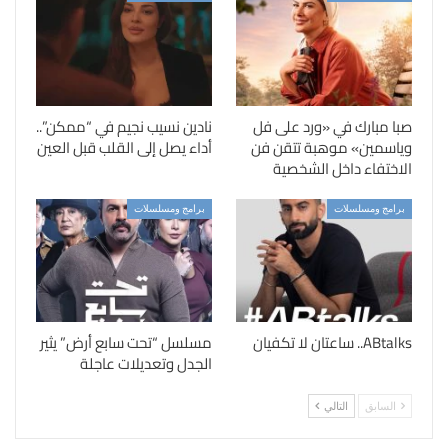
صبا مبارك في «ورد على فل
نادين نسيب نجيم في “ممكن”..
وياسمين» موهبة تتقن فن
أداء يصل إلى القلب قبل العين
الاختفاء داخل الشخصية
برامج ومسلسلات
برامج ومسلسلات
ABtalks.. ساعتان لا تكفيان
مسلسل “تحت سابع أرض” يثير
الجدل وتعديلات عاجلة
السابق
التالي