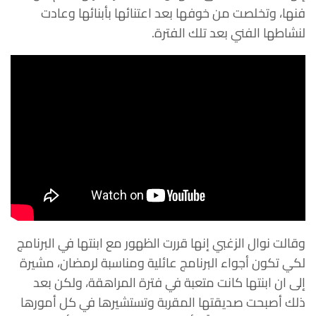
فنها، وتخلصت من خوفها بعد اعتنائها بأبنائها وعادت
لنشاطها الفني بعد تلك الفترة.
وقالت نوال الزغبي إنها قررت الظهور مع ابنتها في البرنامج
لكي تكون أجواء البرنامج عائلية ومناسبة لرمضان، مشيرة
إلى ان ابنتها كانت متعبة في فترة المراهقة، ولكن بعد
ذلك أصبحت صديقتها المقربة وتستشيرها في كل أمورها