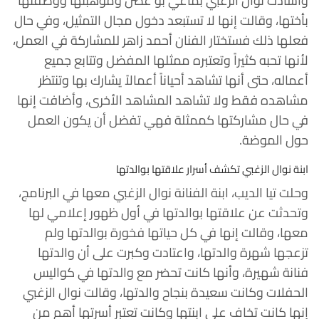
وأشادت نوال الزغبي بماغي بو غصن وموهبتها ووصفتها
بأختها، وقالت إنها لا تستبعد دخول مجال التمثيل، وفي حال
فعلها ذلك فستختار الفنان أحمد زاهر للمشاركة في العمل،
لأنها تحبه كثيراً وتعتبره ممثلها المفضل وتتابع جميع
أعماله، حتى أنها تشاهد أحياناً أعمالاً يشارك بها وتنتظر
مشاهده فقط ولا تشاهد المشاهد الأخرى، وأضافت إنها
في حال مشاركتها كممثلة فهي تفضل أن يكون العمل
حول الموضة.
ابنة نوال الزغبي تكشف أسرار علاقتها بوالدتها
وحلت تيا الديب، ابنة الفنانة نوال الزغبي معها في البرنامج،
وتحدثت عن علاقتها بوالدتها في أول ظهور إعلامي لها
معها، وقالت إنها في كل حياتها فخورة بوالدتها ولم
تزعجها شهرة والدتها، واعتادت وكبرت على أن والدتها
فنانة شهيرة، وأنها كانت تحضر مع والدتها في كواليس
الحفلات وكانت سعيدة بنجاح والدتها، وقالت نوال الزغبي
إنها كانت تخاف على ابنتها وكانت تعتبر أسرتها أهم من