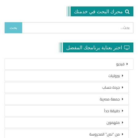
محرك البحث في خدمتك
اختر بعناية برنامجك المفضل
فيديو
بيروتيات
جردة حساب
جمعة مصرية
دقيقة جداً
ملهمون
من “نص” المحروسة