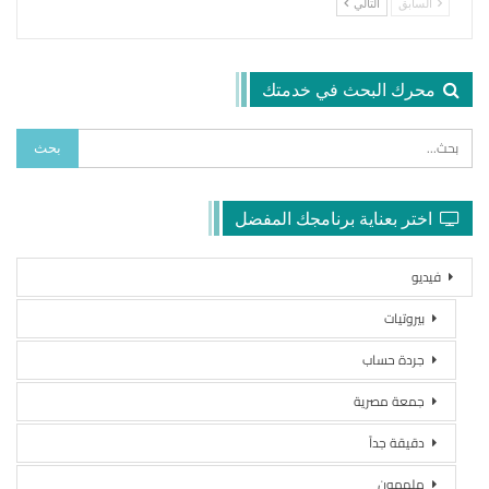
السابق
التالي
محرك البحث في خدمتك
اختر بعناية برنامجك المفضل
فيديو
بيروتيات
جردة حساب
جمعة مصرية
دقيقة جداً
ملهمون