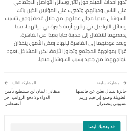
تدور أحداث الفيلم حول تأثير وسائل التواصل الاجتماعي
على الناس وحياتهم، وتضيء على المؤثرين الذين باتت
السوشال ميديا مجال عملهم، من خلال قصة زوجين تتسبب
وسائل التواصل في وقوع أزمة كبيرة في حياتهما، مما
يدفعهما للانتقال إلى مدينة طابا بعيدًا عن القاهرة.
وبعد عودتهما إلى القاهرة لإنهاء بعض الأمور، يتخذان
قرارًا بمواجهة المجتمع وتجاوز الأزمة، لكن المشاكل تعود
لتواجههما من جديد بسبب السوشال ميديا.
مشاركة سابقة
المشاركة التالية
جائزة بنيبال تعلن عن قائمتها
ميقاتي: لبنان لن يستطيع تأمين
الطويلة وصنع إبراهيم وريم
الدواء ولا دفع الرواتب آخر
بسيوني يتصدران
أغسطس
قد يعجبك ايضا