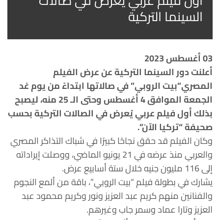
أول فيلم عربي يعرض في صالات
السينما التركية
03 أغسطس
2023
أعلنت دور السينما التركية عن عرض الفيلم
المصري”بيت الروبي” في صالاتها ابتداءً من يوم غد
الجمعة الموافق 4 أغسطس وحتى الـ 25 منه، ليصبح
بذلك أول فيلم عربي يُعرض في الصالات التركية بحسب
صحيفة “تركيا الآن”.
وكان الفيلم قد حقق نجاحًا كبيرًا في شباك التذاكر المصري
والعربي منذ عرضه في 21 يونيو الماضي، ووصلت إيراداته
إلى 116 مليون جنيه خلال ستة أسابيع عرض.
يشارك في بطولة فيلم “بيت الروبي”، باقة من ألمع النجوم
والفنانين منهم كريم عبد العزيز ونور وكريم محمود عبد
العزيز وتارا عماد وسمر جاب وغيرهم.