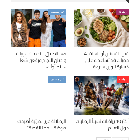
رشاقة
غير مصنف
قبل الفستان أو البدلة.. 4
بعد الطلاق… نجمات عربيات
حميات قد تساعدك على
واصلن النجاح ورفعن شعار
خسارة الوزن بسرعة
«الأم أولًا»
رياضة
غير مصنف
أكثر 10 رياضات تسبباً للإصابات
الإطلالة غير المرتبة أصبحت
حول العالم
موضة… فما القصة؟