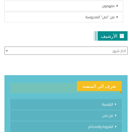
ملهمون
من “نص” المحروسة
الأرشيف
الأرشيف
تعرف الى المنصة
الرئيسية
من نحن
الشروط والاحكام