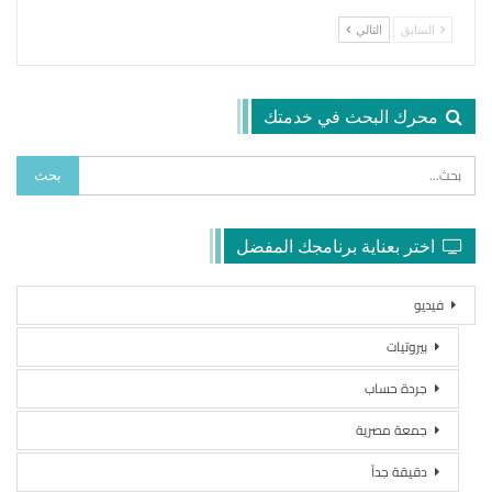
السابق
التالي
محرك البحث في خدمتك
اختر بعناية برنامجك المفضل
فيديو
بيروتيات
جردة حساب
جمعة مصرية
دقيقة جداً