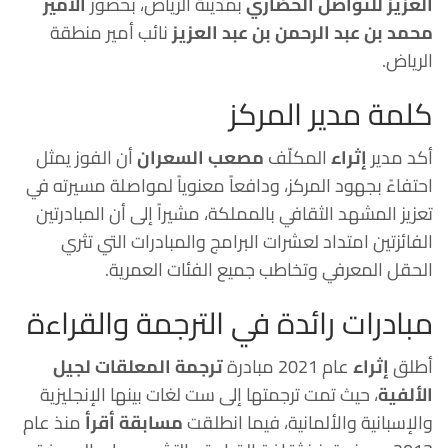
العزيز للتواصل الحضاري
بمدينة الرياض، بحضور
الأمير
محمد بن عبد الرحمن بن عبد العزيز
نائب أمير منطقة
الرياض.
كلمة مدير المركز
أكد مدير
إثراء
المكلّف
مصعب السعران
أن الفوز يمثل
احتفاءً بجهود المركز، ودافعاً معنوياً لمواصلة مسيرته في
تعزيز المشهد الثقافي بالمملكة، مشيراً إلى أن المبادرتين
الفائزتين امتداد لعشرات البرامج والمبادرات التي تثري
الحقل المعرفي وتخاطب جميع الفئات العمرية.
مبادرات رائدة في الترجمة والقراءة
أطلق
إثراء
عام 2021 مبادرة
ترجمة المعلقات لجيل
الألفية
، حيث تمت ترجمتها إلى ست لغات بينها الإنجليزية
والإسبانية والألمانية، فيما انطلقت
مسابقة أقرأ
منذ عام