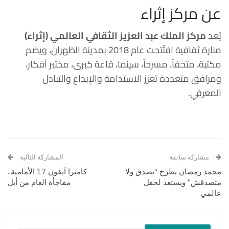
عن مركز إثراء
يُعد
مركز الملك عبد العزيز الثقافي العالمي (إثراء)
منارة ثقافية افتُتحت عام 2018 بمدينة الظهران، ويضم
مكتبة، متحفاً، مسرحاً، سينما، قاعة كبرى، مختبر أفكار،
ومرافق متعددة تعزز الاستدامة والإبداع والتبادل
المعرفي.
مشاركة سابقة
المشاركة التالية
محمد رمضان يطرح “تصدق ولا
كاميرا آيفون 17 الأمامية..
متصدقش” ويستعد لحفل
مفاجأة العام من أبل
عالمي