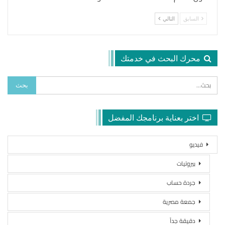
السابق
التالي
محرك البحث في خدمتك
اختر بعناية برنامجك المفضل
فيديو
بيروتيات
جردة حساب
جمعة مصرية
دقيقة جداً