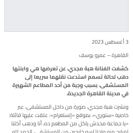
3 أغسطس 2023
القاهرة – عمرو يوسف
كشفت الفنانة هبة مجدي، عن تعرضها هي وابنتها
دهب لحالة تسمم استدعت نقلهما سريعا إلى
المستشفى، بسبب وجبة من أحد المطاعم الشهيرة
في مدينة القاهرة الجديدة.
ونشرت هبة مجدي، صورة من داخل المستشفى، عبر
خاصية «ستوري»، بموقع «إنستغرام»: علقت عليها قائلة:
«يا جماعة محدش ياكل من المطعم ده، أنا ودهب أكلنا
امبارح منه واحنا لسه خارجين من المستشفى، الحمد لله