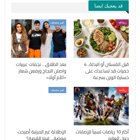
قد يعجبك ايضا
رشاقة
غير مصنف
قبل الفستان أو البدلة.. 4
بعد الطلاق… نجمات عربيات
حميات قد تساعدك على
واصلن النجاح ورفعن شعار
خسارة الوزن بسرعة
«الأم أولًا»
رياضة
غير مصنف
أكثر 10 رياضات تسبباً للإصابات
الإطلالة غير المرتبة أصبحت
حول العالم
موضة… فما القصة؟