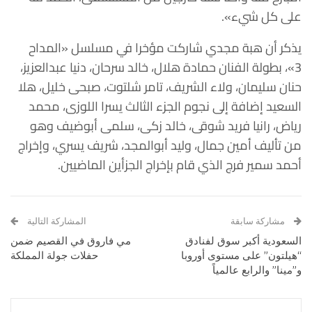
على كل شيء».
يذكر أن هبة مجدي شاركت مؤخرا في مسلسل «المداح
3»، بطولة الفنان حمادة هلال، خالد سرحان، دنيا عبدالعزيز،
حنان سليمان، ولاء الشريف، تامر شلتوت، صبحى خليل، هلا
السعيد إضافة إلى نجوم الجزء الثالث يسرا اللوزى، محمد
رياض، رانيا فريد شوقى، خالد زكى، سلمى أبوضيف وهو
من تأليف أمين جمال، وليد أبوالمجد، شريف يسري، وإخراج
أحمد سمير فرج الذي قام بإخراج الجزأين الماضيين.
مشاركة سابقة
المشاركة التالية
السعودية أكبر سوق لفنادق
مي فاروق في القصيم ضمن
“هيلتون” على مستوى أوروبا
حفلات جولة المملكة
و”مينا” والرابع عالمياً