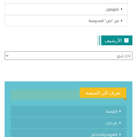
ملهمون
من “نص” المحروسة
الأرشيف
الأرشيف
تعرف الى المنصة
الرئيسية
من نحن
الشروط والاحكام