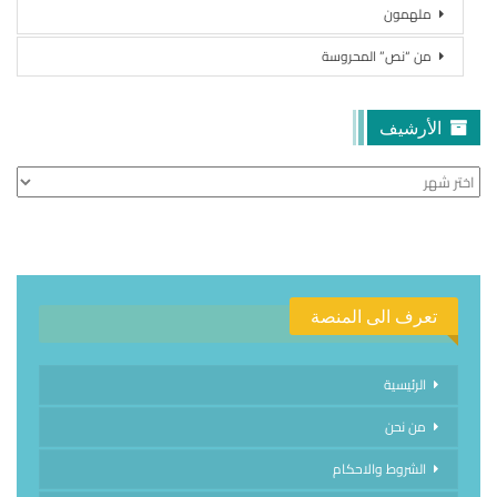
ملهمون
من “نص” المحروسة
الأرشيف
الأرشيف
تعرف الى المنصة
الرئيسية
من نحن
الشروط والاحكام