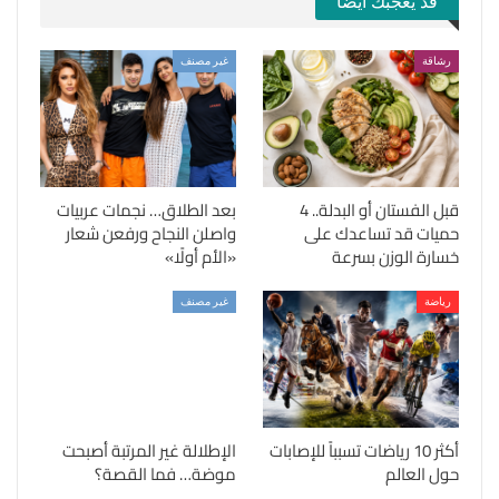
قد يعجبك ايضا
رشاقة
غير مصنف
قبل الفستان أو البدلة.. 4
بعد الطلاق… نجمات عربيات
حميات قد تساعدك على
واصلن النجاح ورفعن شعار
خسارة الوزن بسرعة
«الأم أولًا»
رياضة
غير مصنف
أكثر 10 رياضات تسبباً للإصابات
الإطلالة غير المرتبة أصبحت
حول العالم
موضة… فما القصة؟