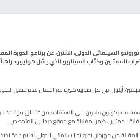
ورونتو السينمائي الدولي، الاثنين، عن برنامج الدورة المق
إضراب الممثلين وكتّاب السيناريو الذي يشل هوليوود راهناً.
يُقام المهرجان بين 7 و17 سبتمبر/ أيلول، في ظل ضبابية كبيرة مع احتمال عدم حضو
تقلة سيكونون قادرين على الاستفادة من “اتفاق مؤقت” من أ
نقابة الممثلين، ضمن مقابلة مع موقع ديدلاين المتخصص.
 المقبلة من مهرجان تورونتو السينمائي الدولي أفلام عدة يُحتَمَ