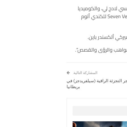
 بينها “ليزانديزيرابل” Les Indesirables للمخرج الفرنسي لادج لي، والكوميديا
الرياضية “نكست غول وينز” Next Goal Wins للمخرج النيوزيلندي تايكا وايتيتي، و”سيفن فيلز” Seven Veils للكندي أتوم
المواهب والرؤى والقصص”.
المشاركة التالية
 التجزئة الراقية (سيلفريدجز) في
بريطانيا