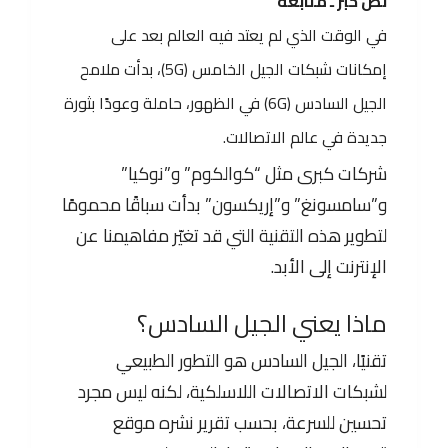
نص خبر ـ متابعة
في الوقت الذي لم يعتد فيه العالم بعد على
إمكانات شبكات الجيل الخامس (5G)، بدأت ملامح
الجيل السادس (6G) في الظهور، حاملة وعودًا بثورة
جديدة في عالم الاتصالات.
شركات كبرى مثل “كوالكوم” و”نوكيا”
و”سامسونغ” و”إريكسون” بدأت سباقًا محمومًا
لتطوير هذه التقنية التي قد تغيّر مفاهيمنا عن
الإنترنت إلى الأبد.
ماذا يعني الجيل السادس؟
تقنيًا، الجيل السادس هو التطور الطبيعي
لشبكات الاتصالات اللاسلكية، لكنه ليس مجرد
تحسين للسرعة، بحسب تقرير نشره موقع