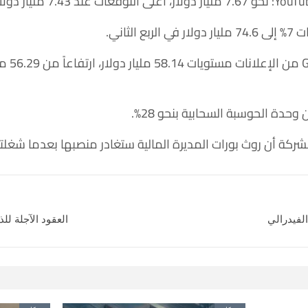
لثاني.
فيما بلغ
حدة الحوسبة السحابية بنحو 28%.
ن روث بورات المديرة المالية ستغادر منصبها بعدما شغلته على مد
العقود الآجلة ل