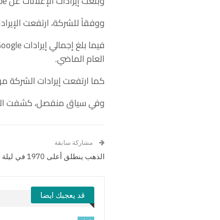
وبلغت إيرادات الإعلانات عن YouTube: نحو 7.67 مليار دولار، أعلى التوقعات عند 7.43 مليار دولار
ووفقاً للشركة، ارتفعت الإيرادات 7% إلى 74.6 مليار دولار في الربع ا
العام الماضي.
كما ارتفعت إيرادات الشركة من و
وفي سياق منفصل، كشفت الشركة أ
مشاركة سابقة
الذهب ينطلق أعلى 1970 في ليلة الفيدرالي
قد يعجبك ايضا