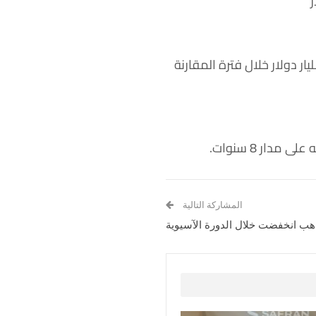
 إجمالي إيرادات Google من الإعلانات مستويات 58.14 مليار دولار، ارتفاعاً من 56.29 مليار دولار خلال فترة المقارنة
ار 8 سنوات.
المشاركة التالية
لذهب انخفضت خلال الدورة الآسيوية