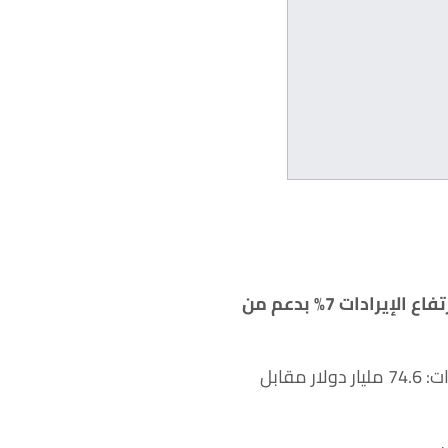
عن نتائج أعمالها الفصلية يوم أمس، وسط ارتفاع الإيرادات 7% بدعم من
وجاءت ربحية السهم: 1.44 دولار أعلى من توقعات Refinitiv البالغة 1.34 دولار للسهم، والإيرادات: 74.6 مليار دولار مقابل