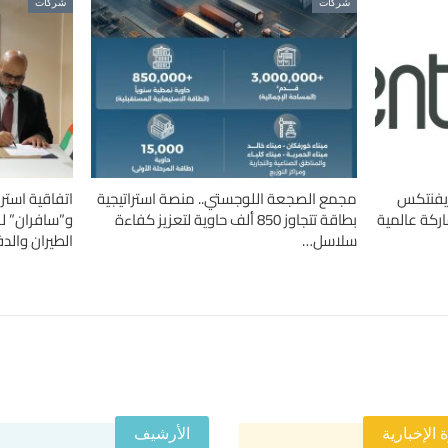
شركات
شركات
«إيفنتكس
مجمع الصجعة اللوجستي.. منصة استراتيجية
اتفاقية استر
بطاقة تتجاوز 850 ألف حاوية لتعزيز كفاءة
و”سافران” ل
سلاسل…
الطيران والدف
 الإخبارية
الأرشيف