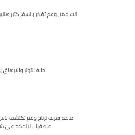
انت مميز وعم تفكر بالسفر كتير ها
حالة التوتر والارهاق
ماعم تعرف ترتاح وعم تكتشف ناس 
عاطفيا .. لاتحكم على ش