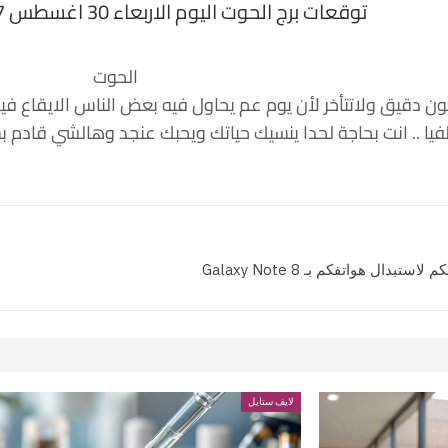
توقعات برج الحوت اليوم الاربعاء 30 اغسطس 2017 منيب الشيخ
الحوت
 دقيق ولاتتأخر لأن يوم عم يحاول فيه بعض الناس الايقاع فيك
يا .. انت بحاجة لحدا ينسيك حياتك ويحبك عنجد وهالشي قادم
ل هواتفكم بـ Galaxy Note 8
لايف ستايل