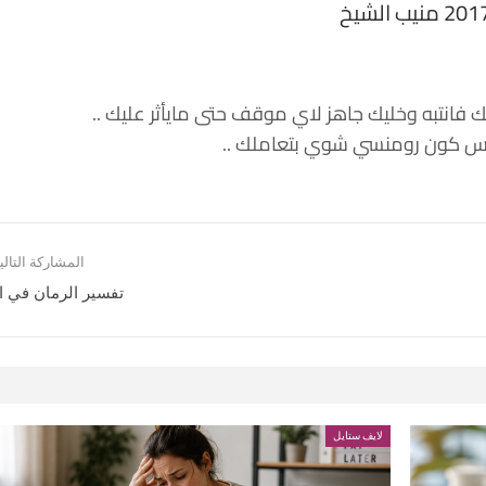
 فانتبه وخليك جاهز لاي موقف حتى مايأثر عليك ..
 بس كون رومنسي شوي بتعاملك ..
المشاركة التالي
تفسير الرمان في ا
لايف ستايل