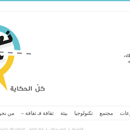
عات
مجتمع
تكنولوجيا
بيئة
ثقافة فـ ثقافة
من نحن
الرئيسية
لايف ستايل
ابراج اليوم … الاربعاء 30 -اغسطس -2017