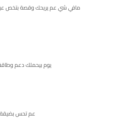
مافي شي عم يريحك وقصة بتخص عيلتك
يوم بيحملك دعم وطاقة لت
عم تحس بضيقة م