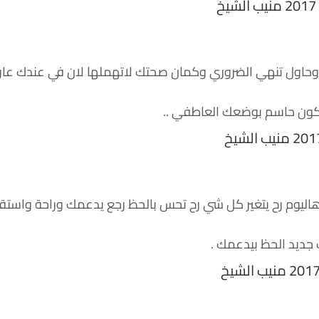
 وحاول تنهي الضروري وكمان صحتك لاتهملها لان في عندك عا
 تكون حاسم بوضعك العاطفي ..
ليوم رح يتغير كل شي رح تحس بالحظ رجع يدعمك وراحة واستقر
ب جديد الحظ بيدعمك .