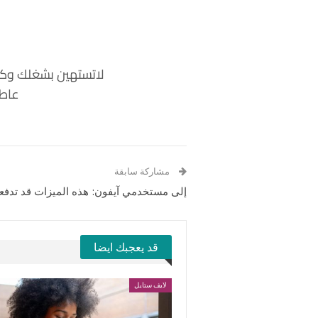
لاتستهين بشغلك وكون
عاطف
مشاركة سابقة
إلى مستخدمي آيفون: هذه الميزات قد تدفعكم لاستبدا
قد يعجبك ايضا
لايف ستايل