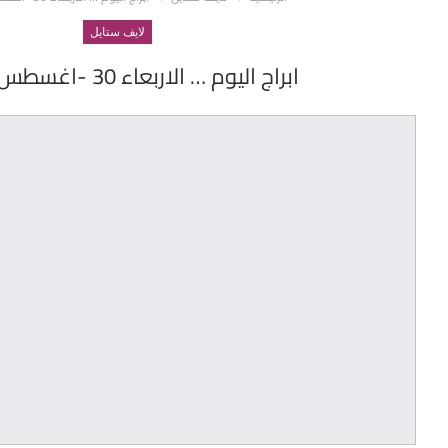
لايف ستايل
ابراج اليوم … الاربعاء 30 -اغسطس -2017