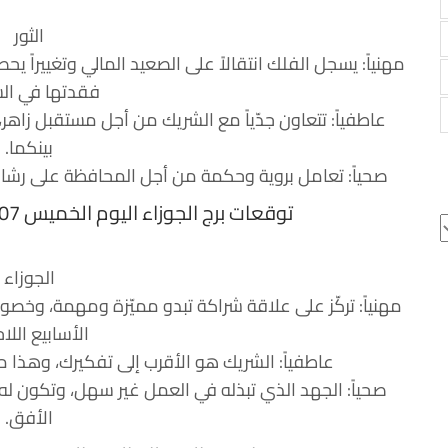
الثور
مهنياً: يسجل الفلك انتقالاً على الصعيد المالي وتغييراً
فقدتها في الس
عاطفياً: تتعاون جدّياً مع الشريك من أجل مستقبل زاهر،
بينكما.
صحياً: تعامل بروية وحكمة من أجل المحافظة على رشا
توقعات برج الجوزاء اليوم الخميس 07 سبتمبر 2017 جاكلين عقيقي
الجوزاء
مهنياً: تركّز على علاقة شراكة تبدو مميّزة ومهمة، وخصوص
الأسابيع اللا
عاطفياً: الشريك هو الأقرب إلى تفكيرك، وهذا م
صحياً: الجهد الذي تبذله في العمل غير سهل، وتكون له 
الأفق.