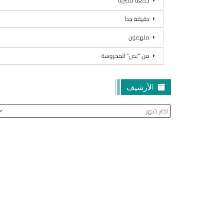
جمعة مصرية
دقيقة جداً
ملهمون
من “نص” المحروسة
الأرشيف
الأرشيف