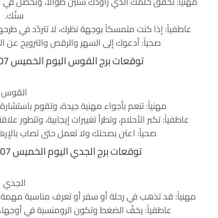
مهنياً: تحقق حلمك الذي راودك سنين طوالاً، وتحصل في 
سنّك.
عاطفياً: إذا كنت متمسكاً بوجهة نظرك، لا تتردّد في طرحه
صحياً: أدعوك إلى السهر والرقص والترويح عن ا
توقعات برج القوس اليوم الخميس 07 سبتمبر 2017 جاكلين عقيقي
القوس
مهنياً: تنعم بأجواء مهنية جيدة، وتقوم باستشار
عاطفياً: تكبر الأحلام، وتطرأ تغييرات إيجابية، وتتطور 
صحياً: اعتن بصحتك ولا تعمل حتى تصاب بالإره
توقعات برج الجدي اليوم الخميس 07 سبتمبر 2017 جاكلين عقيقي
الجدي
مهنياً: قد تذهب في رحلة أو سفر أو تعرف مناسبة مهمة
عاطفياً: يخفّ الضغط وتكون الرومنسية في أوجها،