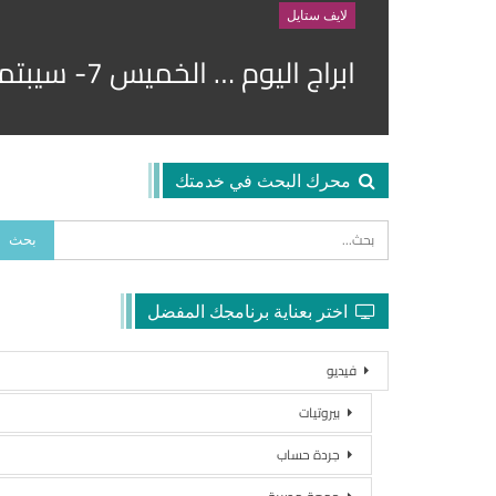
لايف ستايل
ابراج اليوم … الخميس 7- سيبتمبر -2017
محرك البحث في خدمتك
اختر بعناية برنامجك المفضل
فيديو
بيروتيات
جردة حساب