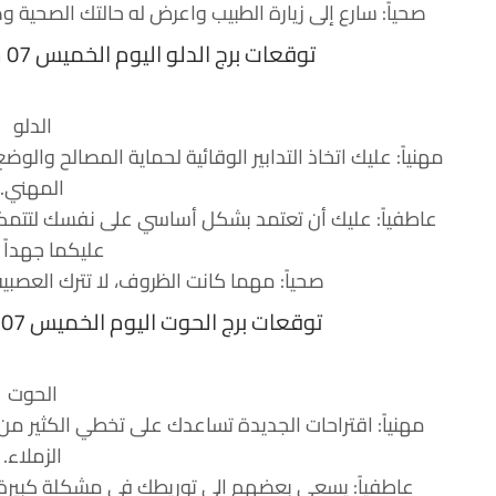
صحياً: سارع إلى زيارة الطبيب واعرض له حالتك الصحية 
توقعات برج الدلو اليوم الخميس 07 سبتمبر 2017 جاكلين عقيقي
الدلو
مهنياً: عليك اتخاذ التدابير الوقائية لحماية المصالح والوضع 
المهني.
عاطفياً: عليك أن تعتمد بشكل أساسي على نفسك لتتم
عليكما جهداً كب
صحياً: مهما كانت الظروف، لا تترك العصبي
توقعات برج الحوت اليوم الخميس 07 سبتمبر 2017 جاكلين عقيقي
الحوت
مهنياً: اقتراحات الجديدة تساعدك على تخطي الكثير 
الزملاء.
عاطفياً: يسعى بعضهم إلى توريطك في مشكلة كبيرة مع