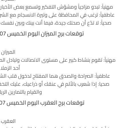
مهنياً: تبدو مزاجياً ومشوّش التفكير وتسمع بعض الأخبار غي
عاطفياً: ترغب في المحافظة على وتيرة الانسجام مع الشري
صحياً: لا تدّع أن صحتك جيدة، فيما أنت بينك وبين نفسك تش
توقعات برج الميزان اليوم الخميس 07 سبتمبر 2017 جاكلين عقيقي
الميزان
مهنياً: تقوم بنشاط كبير على مستوى الاتصالات وتبادل المع
أحد الزملاء
عاطفياً: الصراحة والصدق هما المفتاح لدخول قلب الشر
صحيا: إذا شعرب بالألم في عنقك أو ذراعيك، عليك التخ
والقيام بالتمارين الري
توقعات برج العقرب اليوم الخميس 07 سبتمبر 2017 جاكلين عقيقي
العقرب