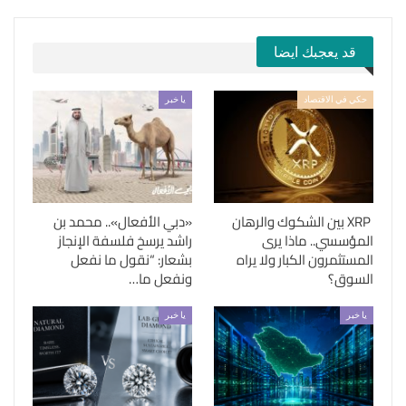
قد يعجبك ايضا
حكي في الاقتصاد
يا خبر
XRP بين الشكوك والرهان
«دبي الأفعال».. محمد بن
المؤسسي.. ماذا يرى
راشد يرسخ فلسفة الإنجاز
المستثمرون الكبار ولا يراه
بشعار: “نقول ما نفعل
السوق؟
ونفعل ما…
يا خبر
يا خبر