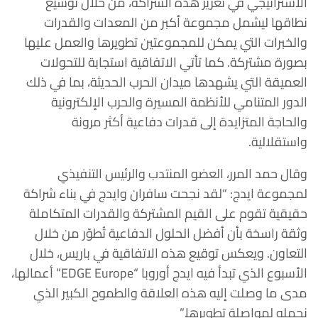
الاستراتيجي في تعزيز هذه الشراكة، من خلال توسيع
نطاقها ليشمل مجموعة أكبر من المعدات والقدرات
والخبرات التي يمكن للمجموعتين تطويرها والعمل عليها
بصورة مشتركة. كما تأتي الاتفاقية استجابة للتحولات
العميقة التي يشهدها ميدان الحرب الحديثة، بما في ذلك
الدور المتنامي للأنظمة المسيرة والحرب الإلكترونية
والحاجة المتزايدة إلى قدرات دفاعية أكثر مرونة
واستقلالية.
وقال حمد المرر، العضو المنتدب والرئيس التنفيذي
لمجموعة ايدج: “لقد نجحت سافران وايدج في بناء شراكة
حقيقية تقوم على القيم المشتركة والقدرات المتكاملة
وثقة راسخة بأن أفضل الحلول الدفاعية تُطوّر من خلال
التعاون. ويعكس توقيع هذه الاتفاقية في باريس، خلال
الأسبوع الذي تبدأ فيه ايدج أوروبا “EDGE Europe” أعمالها،
مدى ما وصلت إليه هذه العلاقة والطموح الكبير الذي
نحمله لمواصلة تطويرها.”