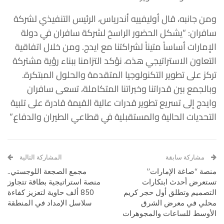
ومن جانبه، قال أوليفييه أندرياس، الرئيس التنفيذي لشركة
سافران: “يشكل الحضور الراسخ لشركة سافران في دولة
الإمارات أساساً متيناً لشراكتنا مع ايدج. ومن خلال اتفاقية
التعاون الاستراتيجي هذه، نؤكد التزامنا ببناء رؤية مشتركة
تركز على تطوير التكنولوجيا المتقدمة والحلول المبتكرة.
وبالجمع بين قدراتنا وخبراتنا المتكاملة، تسعى سافران
وايدج إلى تسريع تطوير قدرات عالية القيمة قادرة على تلبية
التحديات الحالية والمستقبلية في قطاعي الطيران والدفاع.”
مشاركة سابقة
المشاركة التالية
منصة “صاغة الإمارات”
مجمع الصجعة اللوجستي..
تستعرض أحدث ابتكارات
منصة استراتيجية بطاقة تتجاوز
التصميم وتطلق أول حجر كريم
850 ألف حاوية لتعزيز كفاءة
محلي في معرض الشرق
سلاسل الإمداد في المنطقة
الأوسط للساعات والمجوهرات