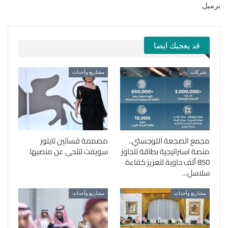
برميل
قد يعجبك ايضا
شركات
مشاريع وأحداث
مجمع الصجعة اللوجستي..
مصممة فساتين تايلور
منصة استراتيجية بطاقة تتجاوز
سويفت تتنحى عن منصبها
850 ألف حاوية لتعزيز كفاءة
سلاسل…
مشاريع وأحداث
مشاريع وأحداث