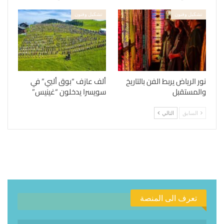
تشكيل وفنون
تشكيل وفنون
نور الرياض يربط الفن بالتاريخ
ألف عازف “بوق ألبي” في
والمستقبل
سويسرا يدخلون “غينيس”
السابق
التالي
تعرف الى المنصة