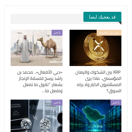
قد يعجبك ايضا
حكي في الاقتصاد
يا خبر
XRP بين الشكوك والرهان
«دبي الأفعال».. محمد بن
المؤسسي.. ماذا يرى
راشد يرسخ فلسفة الإنجاز
المستثمرون الكبار ولا يراه
بشعار: “نقول ما نفعل
السوق؟
ونفعل ما…
يا خبر
يا خبر