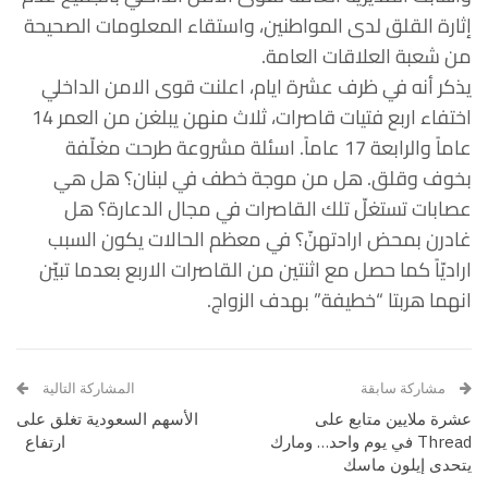
إثارة القلق لدى المواطنين، واستقاء المعلومات الصحيحة
من شعبة العلاقات العامة.
يذكر أنه في ظرف عشرة ايام، اعلنت قوى الامن الداخلي
اختفاء اربع فتيات قاصرات، ثلاث منهن يبلغن من العمر 14
عاماً والرابعة 17 عاماً. اسئلة مشروعة طرحت مغلّفة
بخوف وقلق. هل من موجة خطف في لبنان؟ هل هي
عصابات تستغلّ تلك القاصرات في مجال الدعارة؟ هل
غادرن بمحض ارادتهنّ؟ في معظم الحالات يكون السبب
اراديّاً كما حصل مع اثنتين من القاصرات الاربع بعدما تبيّن
انهما هربتا “خطيفة” بهدف الزواج.
مشاركة سابقة
المشاركة التالية
عشرة ملايين متابع على
الأسهم السعودية تغلق على
Thread في يوم واحد… ومارك
ارتفاع
يتحدى إيلون ماسك