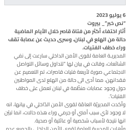
6 يوليو 2023
“نص خبر”_ بيروت
أثار اختفاء أكثر من فتاة قاصر خلال الأيام الماضية
حالة من الهلع في لبنان، وسرى حديث عن عصابة تقف
وراء خطف الفتيات.
المديريـة العامة لقوى الأمن الداخلي سارعت إلى نفي
الشائعات، وقالت في بيان لها “تتداول وسائل التواصل
الاجتماعي صورة لأربعة فتيات قاصرات، تم التعميم عن
فقدانهن، مما أدى الى حالة من الهلع لدى المواطنين
حول وجود عصابات منظّمة في لبنان تعمل على خطف
الفتيات”.
وأكدت المديريّة العامّة لقوى الأمن الدّاخلي في بيانها، انه
لا وجود لأي سبب أمني أو جرمي وراء هذه حالات، انما تبيّن
انها نتيجة لأسباب شخصية أو عائلية أو صحية.
وأهابت المديرية العامة لقوى الأمن الداخلي بالجميع عدم