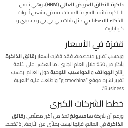
ذاكرة النطاق العريض العالي (HBM)
، وهي نفس
الذاكرة فائقة السرعة المستخدمة في تشغيل أدوات
الذكاء الاصطناعي
مثل شات جي بي تي و جيميني و
كوبايلوت.
قفزة في الأسعار
وبحسب تقارير متخصصة، فقد قفزت أسعار
رقائق الذاكرة
بأكثر من 50% خلال العام الجاري، ما انعكس على كلفة
إنتاج
الهواتف
و
الحواسيب اللوحية
حول العالم، بحسب
تقرير نشره موقع “gizmochina” واطلعت عليه “العربية
Business”.
خطط الشركات الكبرى
ورغم أن شركة
سامسونغ
تعدّ من أكبر مصنّعي
رقائق
الذاكرة
في العالم، فإنها ليست بمنأى عن الأزمة، إذ تخطط