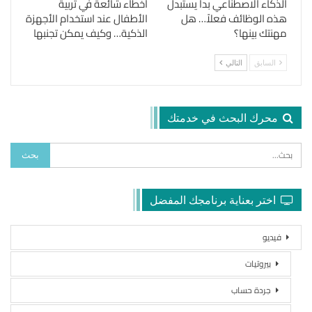
الذكاء الاصطناعي بدأ يستبدل
أخطاء شائعة في تربية
هذه الوظائف فعلاً… هل
الأطفال عند استخدام الأجهزة
مهنتك بينها؟
الذكية… وكيف يمكن تجنبها
السابق
التالي
محرك البحث في خدمتك
اختر بعناية برنامجك المفضل
فيديو
بيروتيات
جردة حساب