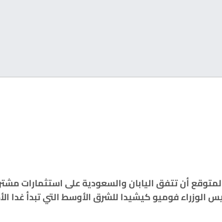
متوقع أن تتفق اليابان والسعودية على استثمارات مشترك
الوزراء فوميو كيشيدا للشرق الأوسط التي تبدأ غدا الأحد وتستمر حتى الثلاث