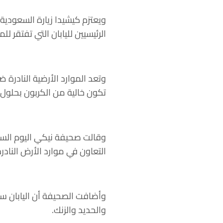
ويعتزم كيشيدا زيارة السعودية
الرئيسيين لليابان التي تفتقر للم
وتعد الموارد الأرضية النادرة 
تكون خالية من الكربون بحلول عام 2050 كما تحاول السعودية جاهدة تنويع اقتصادها بع
وقالت صحيفة نيكي اليوم السب
التعاون في موارد الأرض النا
وأضافت الصحيفة أن اليابان ست
والحديد والزنك.