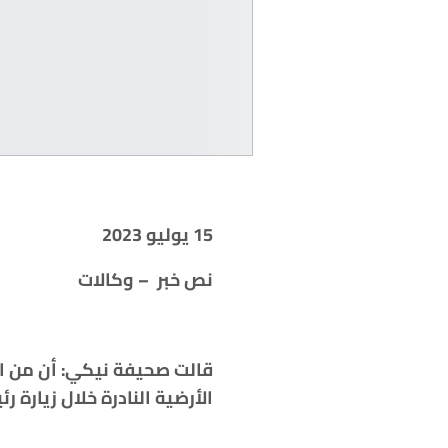
15 يوليو 2023
نص خبر – وكالات
قالت صحيفة نيكي: أن من ال
الأرضية النادرة خلال زيارة رئيس ‭‬