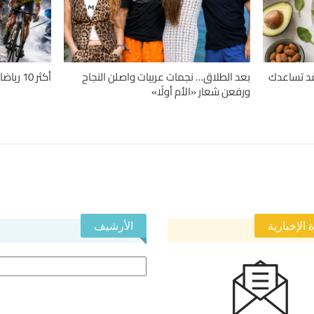
دلة.. 4 حميات قد تساعدك
بعد الطلاق… نجمات عربيات واصلن النجاح
أكثر 10 رياضات تسبباً للإصابات حول العالم
ورفعن شعار «الأم أولًا»
 الإخبارية
الأرشيف
الأرشيف