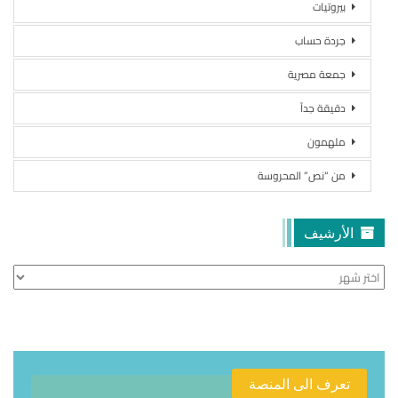
بيروتيات
جردة حساب
جمعة مصرية
دقيقة جداً
ملهمون
من “نص” المحروسة
الأرشيف
الأرشيف
تعرف الى المنصة