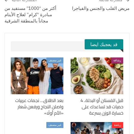
مريض القلب والجنس والفياجرا
أكثر من “1000” مستفيد من
مبادرة “كرام” لعلاج الأيتام
مجاناً بالمنطقة الشرقية
قد يعجبك ايضا
رشاقة
غير مصنف
قبل الفستان أو البدلة.. 4
بعد الطلاق… نجمات عربيات
حميات قد تساعدك على
واصلن النجاح ورفعن شعار
خسارة الوزن بسرعة
«الأم أولًا»
رياضة
غير مصنف