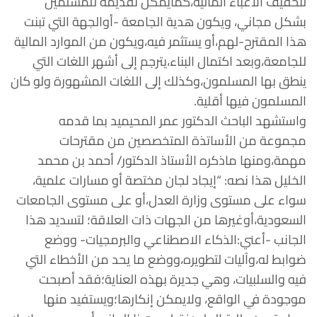
لتخفيف الأعباء المالية،كمايمكن تقديمه للمسلمين
بشكل مجاني، ويكون هدية الجامعة -أوالجهة التي تبنت
هذا المقترح-لهم،أو يستثمر فيه،ويكون من الموارد المالية
للجامعة،وبعد اكتمال البناء،يترجم إلى أشهر اللغات التي
ينطق بها المسلمون،وكذلك إلى اللغات المشهورة ولو كان
المسلمون فيها أقلية.
واستشهد الباحث الدكتور عمر المحيميد بما قدمه
مجموعة من الأساتذة المتخصصين من مقترحات
مهمة،ومنها ماذكره الأستاذ الدكتور/ أحمد بن محمد
الخليل هذا نصه: “إيجاد لجان مختصة أو مسارات علمية،
سواء على مستوى وزارة العدل،أو على مستوى الجامعات
السعودية،أوغيرها من الجهات ذات العلاقة؛ لتسديد هذا
الجانب -أعني:الذكاء الاصطناعي والبرمجيات- ووضع
ضوابط له،وآليات لتطويره،ووضع ما يحد من الأخطاء التي
فيه والسلبيات، وهي جديرة بهذه العناية؛فقد أصبحت
موجودة في الواقع، ولايمكن إنكارها؛ويستفيد منها