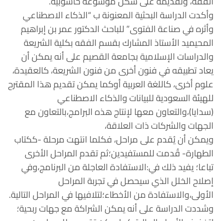
الفقه، وتقديمه على شكل موسوعة حاسوبية.
وأكدت الدراسة البحثية المعنونة ب “الذكاء الاصطناعي
وأثره في صناعة الفتوى” للباحث الدكتور عمر بن إبراهيم
المحيميد الأستاذ المشارك بقسم الفقه بكلية الشريعة
والدراسات الإسلامية بجامعة القصيم على أنه يمكن أن
يعاد تطبيقه في فنون أخرى من فنون الشريعة، كالعقيدة،
علوم أخرى، كاللغة العربية أوكما يمكن تقديم هذا المقترح
للهيئة السعودية للبيانات والذكاء الاصطناعي
(سدايا)،والتعاون معها لإنتاج هذه البرامج،بالتعاون مع
الجهات والشركات ذات العلاقة،
ويمكن أن يُقدم على مراحل، فكلما انتهت مرحلة -ككتاب
الطهارة- قُدمت للمستفيدين؛ثم تقدم المراحل الأخرى
تباعا؛ يفيد ذلك في:الاستفادة العاجلة من البرنامج،وفي
إصلاح الخلل الذي سيحصل في تجربة المراحل
الأولى،والاستفادة من الأخطاء؛لتلافيها في المراحل التالية.
وشددت الدراسة على أنه يمكن الشراكة مع جهات ربحية؛