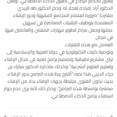
يتعلق بأحكام الرضاع في تطبيق الذكاء الاصطناعي”،ولعل
الدكتور أراد إفراده تعجلا له. وذكر الدكتور طه الزيدي
مقترحاً:”ضرورة اهتمام المجامع الفقهية ودور الإفتاء
المعتمدة بتوظيف التقنيات المعاصرة في تسهيل
عملها،وجعل مراكز لتطوير مهارات المفتين والعاملين فيها
في مجال
التعامل مع هذه التقنيات،
وتوصية كليات التكنولوجيا في دولنا العربية والإسلامية إلى
تبني مشاريع تطبيقية وتصميم برامج تقنية في مجال الإفتاء
وتعليم العلوم الشرعية”،وكذلك ماذكره الدكتور مبارك بن
جزاء الحربي هذا نصه:”أقترح ربط هذه البرامج بدور الإفتاء،
بحيث تكون الفتوى مرتبطة بجهات الإفتاء بدلا من الإفتاء
مباشرة بواسطة هذه البرامج”. وذكر ذلك لأنه يرى عدم جواز
استفتاء برامج الذكاء الاصطناعي.
مشاركة سابقة
المشاركة التالية