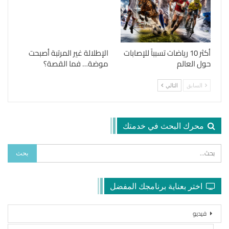
أكثر 10 رياضات تسبباً للإصابات
الإطلالة غير المرتبة أصبحت
حول العالم
موضة… فما القصة؟
السابق
التالي
محرك البحث في خدمتك
اختر بعناية برنامجك المفضل
فيديو