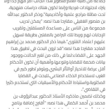
جماعة من طلبة العلم؛فتطوير هذا الجانب أمر مهم جدا؛ولا
يترك لاجتهادات فردية؛وإنما تكون هناك دراسات منهجية،
تحت مظلة مراجع علمية وأكاديمية”،وذكر الدكتور عبدالله
بن منصور الغفيلي مقترحا هذا نصه: “يمكن تدريب
مجموعة من الناس على مساعدة المستفتين وتقريب
الإجابات لهم وربط تلك البرامج بالمفتين بطريقة تسهل
عليهم اعتماد الفتوى“،فيما ذكر الدكتور محمد بن إبراهيم
الماجد مقترحا هذا نصه:”قد ترون البحث في تطبيق هذا
الجهد على القضاء؛لما في ذلك من تغير الحالات،ووجود
بيانات ضخمة للقضايا،وتنوعها،وأهمية أن تكون الأحكام
أقل عرضة للانحياز أوالتأثر البشري،ويتوفر تطور كبير في
الغرب لاستخدام الذكاء الصناعي،للبحث في القضايا
المكتوبة،واستنباط الأحكام،والأسبقيات التي تستخدم كثيرا
في التقاضي”،
وكذلك تضمين ماذكره الأستاذ الدكتور عبدالرؤوف بن
محمد بن أحمد الكمالي هذا نصه: “أقترح إضافة برنامج