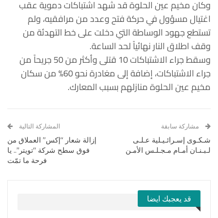
وكان مخيم عين الحلوة قد شهد اشتباكات دموية عقب
اغتيال مسؤول في حركة فتح وعدد من مرافقيه، ولم
تستطع جهود الوساطة التي دخلت على خط التهدئة من
وقف اطلاق النار نهائياً لحد الساعة.
وسقط جراء الاشتباكات 10 قتلى وأكثر من 50 جريحاً من
جراء الاشتباكات، إضافة إلى مغادرة نحو 60% من سكان
مخيم عين الحلوة منازلهم بسبب المعارك.
مشاركة سابقة
المشاركة التالية
شـكـوى إسـرائـيـلية عـلـى
إزالة شعار “إكس” العملاق من
لـبـنـان أمـام مـجـلـس الأمـن
فوق سطح شركة “تويتر”.. يا
فرحة ما تمّت
قد يعجبك ايضا