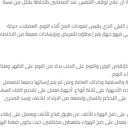
 نشرت في (أبريل 2012) في مجلة التنفس الأوروبية أن علاج توقف التنفس عند المصابين بالجلطة يقلل من نسبة
polys وهناك نوعان من الاختبار: الاختبار الليلي الذي يقيس تموجات المخ أثناء النوم، العضلات، حركة
اني فهو جهاز يتم إعطاؤه للمريض وبإرشادات معينة من الاختص
كإنقاص الوزن والنوم على الجنب بدلا من النوم على الظهر. وهنا
 النوم.
ة والسفلية وكذلك العضة ومن ثم يتم إرسالها جميعا للمعمل
الأجهزة على ثلاثة أنواع: أجهزة تعمل على تقديم الفك السف
نفس، وأجهزة ترفع سقف الحلق الخلفي (soft palat) و أجهزة تعمل على التحكم باللسان وتمنعه من الارتداد للخلف وسد المجرى
اسطة جهاز يسمى (C-PAP) وهو عبارة عن جهاز يعمل على ضخ الهواء للأنف عن طريق قناع للأنف ويعمل على إبقاء
سي مفتوحا وغير مسدود. وهنالك جهاز آخر للحالات الأكثر تقدما ويسمى (Bi-PAP) وهو يعمل على ضخ الهواء بضغطين مختلفين، حيث يكون ضغط 