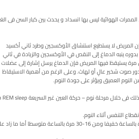
لممرات الهوائية ليس بها انسداد و يحدث بين كبار السن فى الغ
فإن المريض لا يستطيع استنشاق الأوكسجين وطرد ثاني أكسيد
دوره ينبه الدماغ إلى النقص في الأوكسجين والزيادة في ثاني
، وذلك يؤدي إلى الاستيقاظ من النوم للحظات (2 – 3 ثوان)، وفي كل مرة يستيقظ فيها المريض فإن الدماغ يرسل إشارة إلى عضلات
ور صوت شخير عالٍ أو لهاث. وعلى الرغم من أهمية الاستيقاظ
ن النوم العميق ويؤثر على جودة النوم.
يحدث فقدان النفس فى خلال مرحلة نوم – حركة العين السريعة REM sleep – هو الأكثر خطورة ، و كذلك فى خلال مرحلة نوم – 
وتوقف التنفس عند الإنسان الطبيعي لا يزيد على 5 مرات بالساعة ويعتبر توقف التنفس من 5-15 مرة بالساعة خفيفا ومن 16-30 مرة بالساعة متوسطا أما ما