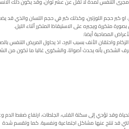
مجرى التنفس لمدة لا تقل عن عشر ثوان، وقد يكون ذلك الانس
 او كبر حجم اللوزتين، وكذلك كبر في حجم اللسان والذي قد يض
ورة متكررة ويجبره على الاستيقاظ المتكرر أثناء الليل.
أعراض المصاحبة أيضا:
كام واحتقان الأنف بسبب البرد، اذ يحاول المريض التنفس بالص
عرف الشخص بأنه يحدث أصواتا، والشكوى غالبا ما تكون من الشر
الحياة وقد تؤدي إلى سكتة القلب، الجلطات، ارتفاع ضغط الدم و
والتي قد تنتج عنها مشاكل اجتماعية ونفسية. كما وتقسم شدة