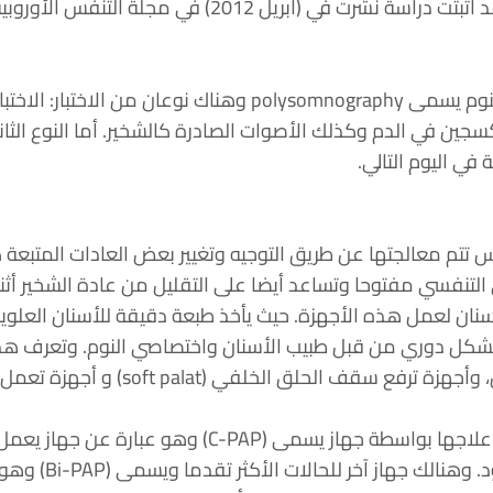
المرض إلى بسيط، متوسط وشديد. وقد اثبتت دراسة
يتم تشخيص المرض عن طريق اختبار للنوم يسمى omnography
سجين في الدم وكذلك الأصوات الصادرة كالشخير. أما النوع الث
في اليوم التالي.
س تتم معالجتها عن طريق التوجيه وتغيير بعض العادات المتبعة 
لتنفسي مفتوحا وتساعد أيضا على التقليل من عادة الشخير أثناء
سنان لعمل هذه الأجهزة. حيث يأخذ طبعة دقيقة للأسنان العلوي
بشكل دوري من قبل طبيب الأسنان واختصاصي النوم. وتعرف هذه 
للأمام وبالتالي تعطي مساحة للت
2. الحالات المتوسطة والمتقدمة يتم علاجها بو
المجرى التنف