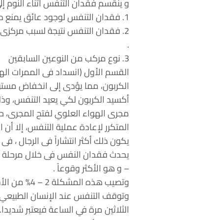
و ينقسم فقدان التنفس أثناء النوم إلى
1. فقدان التنفس لوجود عائق يمنع دخول الهواء إلى الرئتين . (انسداد فى الممرات الهوائية)
2. فقدان التنفس نتيجة لسبب مركزى 
.
3. نوع مركب من النوعين السابقين
القسم الأول (انسداد فى الممرات اله
الكربون، مما يؤدى إلى انخفاض مستوى
مجرى الهواء العلوي لفتح المجرى، ح
المتكرر لإعادة عملية التنفس، إلا أن
يكون ذلك أكثر انتشاراً فى الرجال ، فى
– و هو الأكثر وقوعاً .
وتصيب هذه المشكلة 2 – 4% من الأشخاص متوسطي العمر، ويقدر أن 18 مليون أمريكي مصابون بانقطاع التنفس أثناء النوم.
الثلاثين مرة في الساعة فيعتبر شديدا.