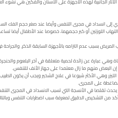
الآثار الجانبية لهذه الأجهزة على الأسنان والفكين هي نشوء ال
ؤدي إلى انسداد في مجرى التنفس وأيضا عند صغر حجم الفك الس
لتهاب اللوزتين أو كبر حجمهما، خصوصا عند الأطفال أيضا تساعد
ب المريض بسبب عدم التزامه بالأجهزة السابقة الذكر. والجراحة ف
 يقوم فيها الجراح بإزالة اللهاة وهي عبارة عن زائدة لحمية متعلقة في آخر البلعوم والحنجرة
إن البعض منهم ما زال معتمدا على جهاز الأنف للتنفس.
احة أو تجميل اللهاة بواسطة الليزر وهي الأكثر شيوعا في علاج الشخير ويجب أن يكون الطبيب
الضاغطة على المجرى.
ي يحدث تقلصا في الأنسجة التي تسبب الانسداد في المجرى التنف
تأكد من التشخيص الدقيق لمعرفة سبب اضطرابات التنفس وبالتال