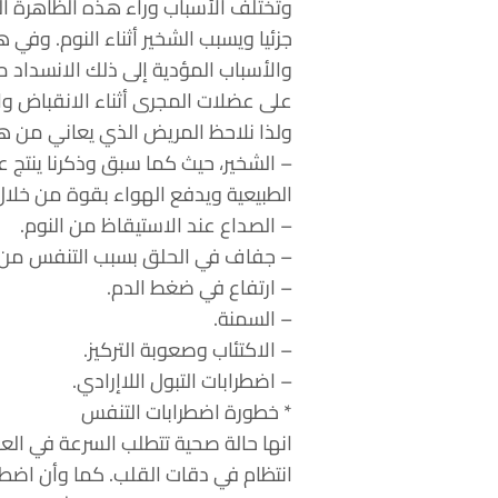
وتختلف الأسباب وراء هذه الظاهرة ا
جزئيا ويسبب الشخير أثناء النوم. وفي 
والأسباب المؤدية إلى ذلك الانسداد 
على عضلات المجرى أثناء الانقباض وال
ولذا نلاحظ المريض الذي يعاني من هذه
– الشخير، حيث كما سبق وذكرنا ينتج 
الطبيعية ويدفع الهواء بقوة من خلال
– الصداع عند الاستيقاظ من النوم.
– جفاف في الحلق بسبب التنفس من خل
– ارتفاع في ضغط الدم.
– السمنة.
– الاكتئاب وصعوبة التركيز.
– اضطرابات التبول اللاإرادي.
* خطورة اضطرابات التنفس
انها حالة صحية تتطلب السرعة في الع
انتظام في دقات القلب. كما وأن اضطر