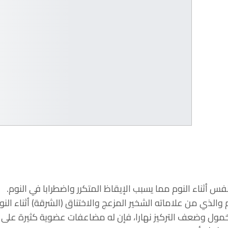
 أثناء النوم مما يسبب الإيقاظ المتكرر واضطرابا في النوم.
 والذي من علاماته الشخير المزعج والاختناق (الشرقة) أثناء ا
لخمول وضعف التركيز نهارا، فإن له مضاعفات عضوية كثيرة على