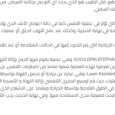
لطبع، فان الطبيب هو الذي يحدد أي النوعين يحتاجه المريض. من 
فك السفلي.
لتي تؤثر في عملية التنفس كما في حالة اعوجاج الأنف الذي ي
 في نهاية الحنجرة. وكذلك عند علاج التهاب الحلق أو عمليات ا
الجراحية التي يتم اللجوء إليها في الحالات المتقدمة أو عند طل
• ازالة اللهاة (UVULOPALATOPHARYNGOPLASTY UPPP): وهي عملية
ين تعرضوا لهذه العملية شفوا تماما من اضطرابات التنفس، بل 
• تجميل اللهاة( (Laser Assisted Uvuloplasty LAUP: وهي عبارة عن جر
ت، حيث يتم توسيع المجرى التنفسي بإزالة اللهاة و الأنسجة 
ث في الطرق العلاجية بواسطة الجراحة ويعتمد على الاشعاع الذ
البحث لمعرفة مدى الاستفادة منها. وفي نهاية الحديث يجب ال