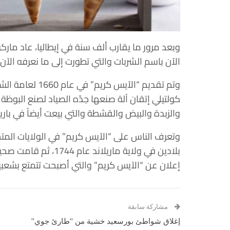
وبعد مرور ما يقارب ألف سنة في إيطاليا، عاد مار
الآن باسم الشربات والتي تطورت إلى ما نعرفه الآن 
وتم تقديم “الآي
كولتيلي إتقان آلة صنعها جدّه الصياد لصنع البو
والزبدة والبيض والقشطة والتي بيعت أيضاً في بار
وتعرف الناس على “الآيس كريم” في الولايات المتح
إعلان عن “الآيس كريم” والتي أصبحت تتمتع بشعبية 
مشاركة سابقة
إغلاق شواطئ بورسعيد خشية من “طارئ جوي”