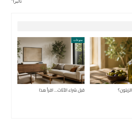
تأثيراً”
منوعات
لزيتون؟
قبل شراء الأثاث… اقرأ هذا