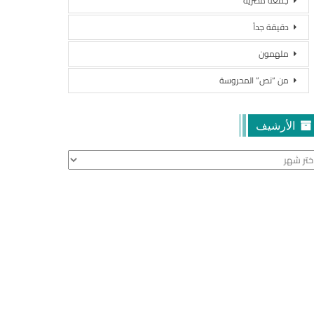
جمعة مصرية
دقيقة جداً
ملهمون
من “نص” المحروسة
الأرشيف
أرشيف