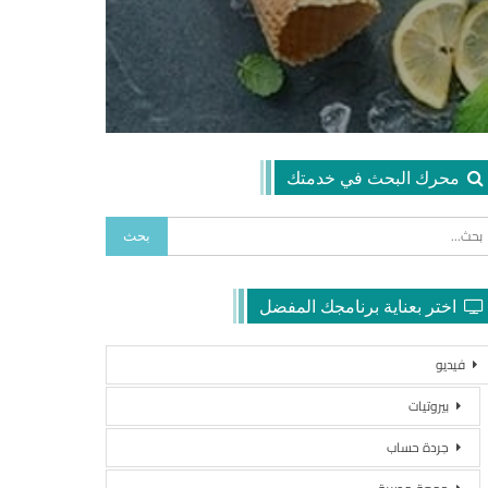
محرك البحث في خدمتك
اختر بعناية برنامجك المفضل
فيديو
بيروتيات
جردة حساب