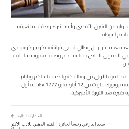
كو بولو من الشرق الأقصى وأعاد شراء وصفة لما نعرفه
باسم البوظة.
س كريم” في عام 1660 لعامة الشعب بعدما قرر رجل إيطالي يُدعى فرانشيسكو بروكوبيو دي
ظة في المقهى الخاص به باستخدام وصفة ممزوجة بالحليب
يس.
دة للمرة الأولى في رسالة كتبها ضيف الحاكم ويليام
بلادين في ولاية ماريلاند عام 1744، ثم قامت صحيفة نيويورك غازيت في 12 أيار/ مايو 1777 بطباعة أول
كبيرة بعد الثورة الأميركية.
المشاركة التالية
سعد البازعي رئيساً لجائزة “القلم الذهبي للأدب الأكثر