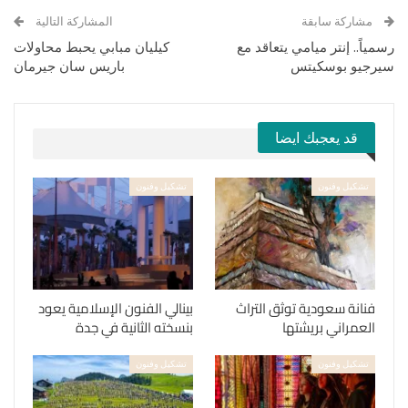
مشاركة سابقة
المشاركة التالية
رسمياً.. إنتر ميامي يتعاقد مع
كيليان مبابي يحبط محاولات
سيرجيو بوسكيتس
باريس سان جيرمان
قد يعجبك ايضا
تشكيل وفنون
تشكيل وفنون
فنانة سعودية توثق التراث
بينالي الفنون الإسلامية يعود
العمراني بريشتها
بنسخته الثانية في جدة
تشكيل وفنون
تشكيل وفنون