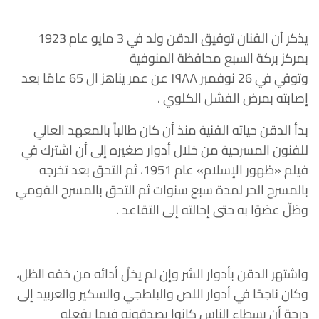
يذكر أن الفنان توفيق الدقن ولد في 3 مايو عام 1923
بمركز بركة السبع محافظة المنوفية
وتوفي في 26 نوفمبر ١٩٨٨ عن عمر يناهز ال 65 عامًا بعد
إصابته بمرض الفشل الكلوي .
بدأ الدقن حياته الفنية منذ أن كان طالباً بالمعهد العالي
للفنون المسرحية من خلال أدوار صغيره إلى أن اشترك في
فيلم «ظهور الإسلام» عام 1951، ثم التحق بعد تخرجه
بالمسرح الحر لمدة سبع سنوات ثم التحق بالمسرح القومي
وظلّ عضوًا به حتى إحالته إلى التقاعد .
واشتهر الدقن بأدوار الشر وإن لم يخلُ أدائه من خفه الظل،
وكان ناجحًا في أدوار اللص والبلطجي والسكير والعربيد إلى
درجة أن بسطاء الناس كانوا يصدقونه فيما يفعله