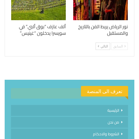
نور الرياض يربط الفن بالتاريخ
ألف عازف “بوق ألبي” في
والمستقبل
سويسرا يدخلون “غينيس”
السابق
التالي
تعرف الى المنصة
الرئيسية
من نحن
الشروط والاحكام