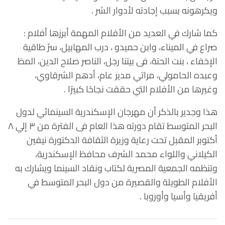
ويكرهونه بسبب إجادته لأدوار الشر .
كما شارك في العديد من الأفلام المهمة أبرزها أفلام :
صراع في الميناء، وابن حميدو ، درب المهابيل، سرّ طاقية
الإخفاء ، بنت الحتة، فى بيتنا رجل، الناصر صلاح الدين، المظ
وعبده الحامولي، مراتي مدير عام، أدهم الشرقاوي،
وغيرها من الأفلام التي حققت نجاحًا كبيرًا .
هذا وجدير بالذكر أن مهرجان الإسكندرية السينمائي لدول
البحر المتوسط تقام دورته هذا العام فى الفترة من ٣ إلي ٨
أكتوبر المقبل تحت رعاية وزيرة الثقافة الدكتورة نيفين
الكيلاني واللواء محمد الشرف محافظ الإسكندرية،
وتنظمه الجمعية المصرية لكتاب ونقاد السينما ويشارك به
الأفلام الطويلة والقصيرة من دول البحر المتوسط في
أفريقيا وأسيا وأوروبا .