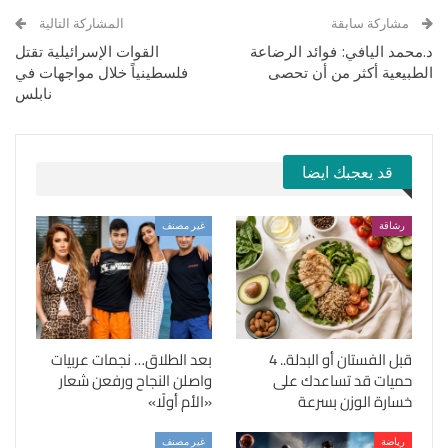
مشاركة سابقة
المشاركة التالية
د.محمد اليافي: فوائد الرضاعة
القوات الإسرائيلية تقتل
الطبيعية أكثر من أن تحصى
فلسطينياً خلال مواجهات في
نابلس
قد يعجبك ايضا
رشاقة
غير مصنف
قبل الفستان أو البدلة.. 4
بعد الطلاق… نجمات عربيات
حميات قد تساعدك على
واصلن النجاح ورفعن شعار
خسارة الوزن بسرعة
«الأم أولًا»
رياضة
غير مصنف