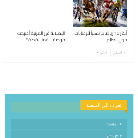
أكثر 10 رياضات تسبباً للإصابات
الإطلالة غير المرتبة أصبحت
حول العالم
موضة… فما القصة؟
السابق
التالي
تعرف الى المنصة
الرئيسية
من نحن