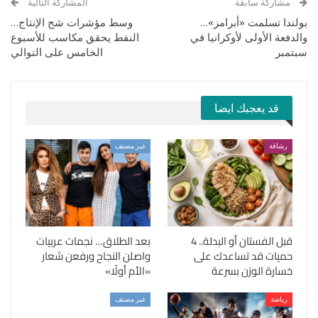
مشاركة سابقة
المشاركة التالية
بولندا تسلمت «أبرامز»…
وسط مؤشرات شح الإنتاج…
والدفعة الأولى لأوكرانيا في
النفط يحقق مكاسب للأسبوع
سبتمبر
الخامس على التوالي
قد يعجبك ايضا
رشاقة
غير مصنف
قبل الفستان أو البدلة.. 4
بعد الطلاق… نجمات عربيات
حميات قد تساعدك على
واصلن النجاح ورفعن شعار
خسارة الوزن بسرعة
«الأم أولًا»
رياضة
غير مصنف