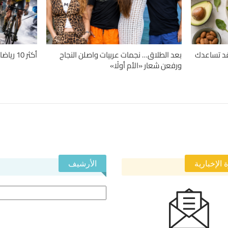
دلة.. 4 حميات قد تساعدك
بعد الطلاق… نجمات عربيات واصلن النجاح
أكثر 10 رياضات تسبباً للإصابات حول العالم
ورفعن شعار «الأم أولًا»
 الإخبارية
الأرشيف
الأرشيف