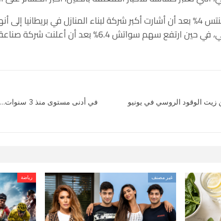
وانخفض سهم بارات ديفيلوبمنتس 4% بعد أن أشارت أكبر شركة لبناء المنازل في بريطا
المنازل خلال العام المالي الحالي، في حين ارتفع سهم سوا
 زيت الوقود الروسي في يونيو
غير مصنف
رياضة