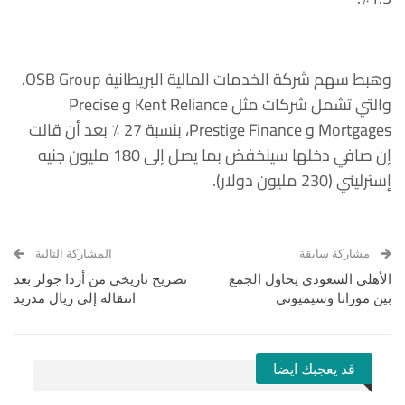
وهبط سهم شركة الخدمات المالية البريطانية ‏OSB Group،
والتي تشمل ‏شركات مثل ‏Kent Reliance‏ و ‏Precise
Mortgages‏ و ‏Prestige ‎Finance، بنسبة 27 ٪ بعد أن قالت
إن صافي دخلها سينخفض بما يصل إلى ‏‏180 مليون جنيه
إسترليني (230 مليون دولار). ‏
مشاركة سابقة
المشاركة التالية
الأهلي السعودي يحاول الجمع
تصريح تاريخي من أردا جولر بعد
بين موراتا وسيميوني
انتقاله إلى ريال مدريد
قد يعجبك ايضا