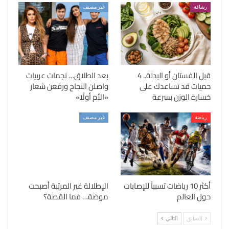
رشاقة
غير مصنف
قبل الفستان أو البدلة.. 4
بعد الطلاق… نجمات عربيات
حميات قد تساعدك على
واصلن النجاح ورفعن شعار
خسارة الوزن بسرعة
«الأم أولًا»
رياضة
غير مصنف
أكثر 10 رياضات تسبباً للإصابات
الإطلالة غير المرتبة أصبحت
حول العالم
موضة… فما القصة؟
السابق
التالي