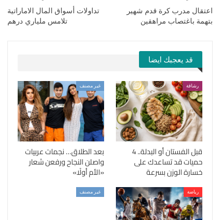
اعتقال مدرب كرة قدم شهير
تداولات أسواق المال الاماراتية
بتهمة باغتصاب مراهقين
تلامس ملياري درهم
قد يعجبك ايضا
رشاقة
غير مصنف
قبل الفستان أو البدلة.. 4
بعد الطلاق… نجمات عربيات
حميات قد تساعدك على
واصلن النجاح ورفعن شعار
خسارة الوزن بسرعة
«الأم أولًا»
رياضة
غير مصنف