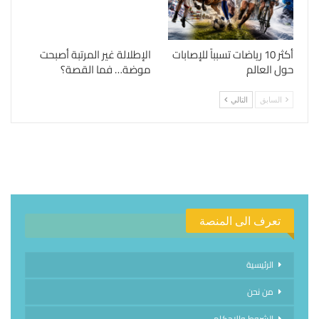
أكثر 10 رياضات تسبباً للإصابات
الإطلالة غير المرتبة أصبحت
حول العالم
موضة… فما القصة؟
السابق
التالي
تعرف الى المنصة
الرئيسية
من نحن
الشروط والاحكام