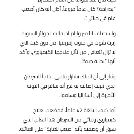
“بصراحة؟ كان عاماً مروعاً. أظن أنه كان أصعب
عام في حياتي”.
واستضاف الأمير وليام احتفالية الجوائز السنوية
إيرث شوت في جنوب إفريقيا، من دون كيت التي
لا تزال تتعافى من تأثير علاجها الكيمياوي، وأكد
أنها “بحالة جيدة”.
يشار إلى أن الملك تشارلز يتلقى علاجاً للسرطان
الذي تبينت إصابته به غير أنه سافر في الآونة
الأخيرة إلى أستراليا وساموا.
أما كيت، البالغة 42 عاماً، فخضعت لعلاج
كيمياوي وقائي من السرطان هذا العام، الذي
سبق أن وصفته بأنه “صعب للغاية” على العائلة.