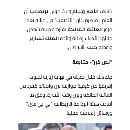
كشف
الأمير وليام
وريث عرش
بريطانيا
أن
العام المنصرم كان “الأصعب” في حياته بعد
مرور
العائلة المالكة
بفترة عصيبة شخص
خلالها الأطباء إصابة والده
الملك تشارلز
وزوجته
كيت
بالسرطان.
“نص خبر”- متابعة
جاء ذلك خلال حديثه في نهاية زيارته لجنوب
إفريقيا عن كيفية موازنته بين واجباته كفرد من
العائلة المالكة وبين وقت الأسرة، وفق ما
أفادت هيئة الإذاعة البريطانية “بي بي سي”
ووسائل إعلامية محلية.