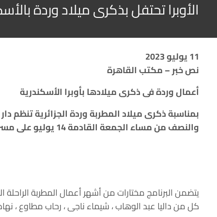
الأوبرا تحتفل بذكرى ميلاد وردة بالأسك
11 يوليو 2023
نص خبر – مكتب القاهرة
أعمال وردة فى ذكرى ميلادها بأوبرا الأسكندرية
بمناسبة ذكرى ميلاد المطربة وردة الجزائرية تنظم دار 
والنصف من مساء الجمعة القادمة 14 يوليو على مسرح سيد درويش ” أوبرا الاسكندرية”
يتضمن البرنامج مختارات من أشهر أعمال المطربة الراحلة ال
كل من داليا عبد الوهاب ، شيماء ناجى ، رحاب مطاوع ، نها