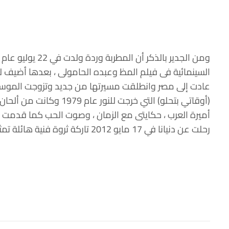
(أوقاتي بتحلو) التي خرجت للنور عام 1979 وكانت من ألحان سيد مكاوى ، شاركت في عدد من الأفلام السينمائية منها :
أميرة العرب ، حكايتى مع الزمان ، وصوت الحب كما قدمت
رحلت عن دنيانا في 17 مايو 2012 تاركة ثروة فنية هائلة تمثلت فى مئات الاغانى الوطنية والعاطفية التى غزت بها قلوب الملايين فى الوطن العربى .