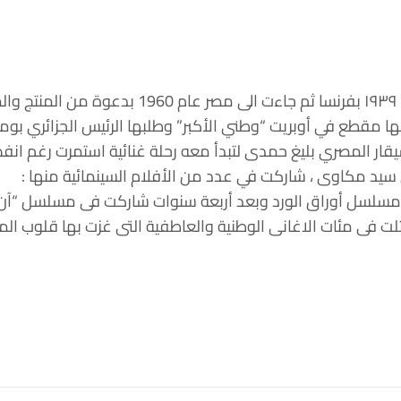
ومن الجدير بالذكر أن المطربة وردة ولدت في 22 يول
 مسلسل أوراق الورد وبعد أربعة سنوات شاركت فى مسلسل “آن ا