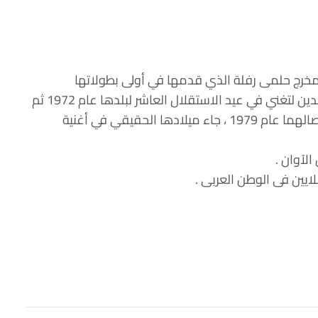
يو عام ١٩٣٩ بفرنسا ثم جاءت الى مصر عام 1960 بدعوة من المنتج والمخرج حلمى رفلة الذي قدمها في أولى بطولاتها
السينمائية فى فيلم المظ وعبده الحامولى ، بعدها أضيف لها مقطع في أوبريت “وطني الأكبر” وطلبها الرئيس الجزائري بومدين لتغني في عيد الاستقلال العاشر لبلدها عام 1972 ثم
عادت إلى مصر وانطلقت مسيرتها من جديد وتزوجت الموسيقار المصري بليغ حمدى لتبدأ معه رحلة غنائية استمرت رغم انفصالهما عام 1979 ، جاء ميلادها الحقيقي في أغنية
لآوان .