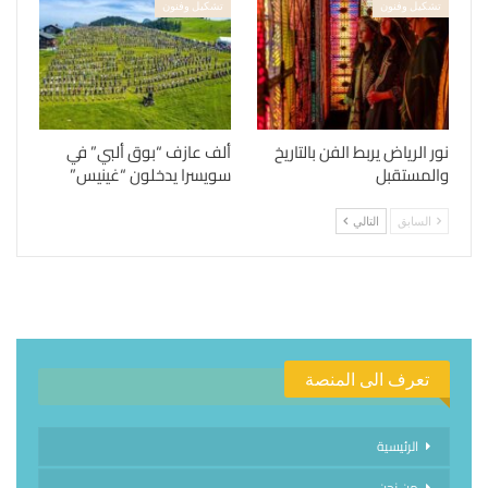
تشكيل وفنون
تشكيل وفنون
نور الرياض يربط الفن بالتاريخ
ألف عازف “بوق ألبي” في
والمستقبل
سويسرا يدخلون “غينيس”
السابق
التالي
تعرف الى المنصة
الرئيسية
من نحن