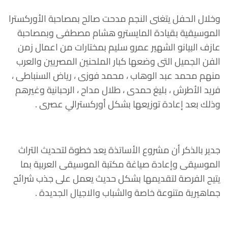
وخلال الحفل يتغنى النجم مدحت صالح بمصاحبة الأوركسترا
الموسيقية بقيادة المايسترو هشام مصطفى وبمصاحبة
عازف البيانو الشهير عمرو سليم بمختارات من اعمال زمن
الفن الجميل التى وضعها كبار الملحنين المصريين والعرب
منهم محمد عبد الوهاب ، محمد فوزى ، رياض السنباطى ،
فريد الأطرش ، بليغ حمدى ، طلال مداح ، الرحبانية وغيرهم
وذلك بعد إعادة توزيعها بشكل أوركسترالي عصرى .
جدير بالذكر أن مشروع الأساتذة يعد خطوة لتحديث التراث
الموسيقى وإعادة صياغة مكتبة الموسيقى العربية بما
يتيح الفرصة لتقديمها بشكل حديث يعمل على جذب شرائح
جماهيرية متنوعة خاصة والشباب والاجيال الجديدة .