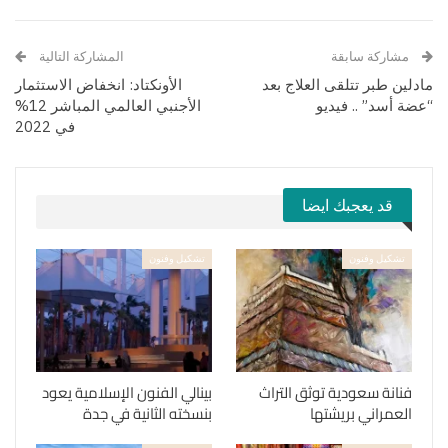
مشاركة سابقة
المشاركة التالية
مادلين طبر تتلقى العلاج بعد
الأونكتاد: انخفاض الاستثمار
“عضة أسد” .. فيديو
الأجنبي العالمي المباشر 12%
في 2022
قد يعجبك ايضا
تشكيل وفنون
تشكيل وفنون
فنانة سعودية توثق التراث
بينالي الفنون الإسلامية يعود
العمراني بريشتها
بنسخته الثانية في جدة