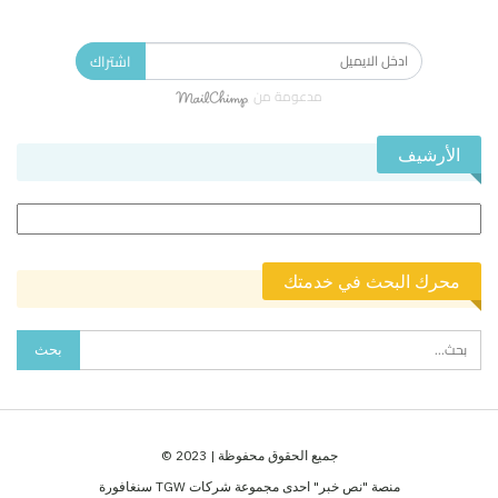
الاشتراك في النشرة الإخبارية ليصلك كل جديد.
اشتراك
مدعومة من
الأرشيف
الأرشيف
محرك البحث في خدمتك
جميع الحقوق محفوظة | 2023 ©
منصة "نص خبر" احدى مجموعة شركات TGW سنغافورة