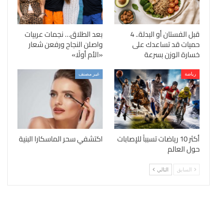
قبل الفستان أو البدلة.. 4
بعد الطلاق… نجمات عربيات
حميات قد تساعدك على
واصلن النجاح ورفعن شعار
خسارة الوزن بسرعة
«الأم أولًا»
رياضة
غير مصنف
أكثر 10 رياضات تسبباً للإصابات
اكتشفي سحر الماسكارا البنية
حول العالم
السابق
التالي