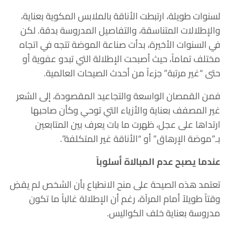
لسنوات طويلة، ارتبطت الأناقة بالملابس المكوية بعناية،
والإطلالات المتناسقة، والتفاصيل المدروسة بدقة. لكن
في السنوات الأخيرة، بدأت صناعة الموضة تتجه في اتجاه
مختلف تماماً، حيث أصبحت الإطلالة التي تبدو عفوية أو
حتى “غير مرتبة” جزءاً من أحدث الصيحات العالمية.
فمن القمصان الواسعة والتجاعيد المقصودة، إلى الشعر
غير المصفف بعناية والأزياء التي توحي وكأن صاحبها
ارتداها على عجل، ظهرت ما بات يعرف بين المتابعين
بـ”موضة الإرهاق” أو “الأناقة غير المتكلفة”.
عندما يصبح عدم المبالاة أسلوباً
تعتمد هذه الصيحة على منح الانطباع بأن الشخص لم يقضِ
وقتاً طويلاً أمام المرآة، رغم أن الإطلالة غالباً ما تكون
مدروسة بعناية خلف الكواليس.